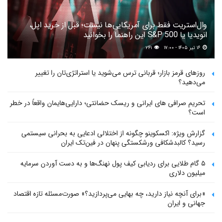
وال‌استریت فقط برای آمریکایی‌ها نیست؛ قبل از خرید اپل،
انویدیا یا S&P 500 این راهنما را بخوانید
۱۶ تیر ۱۴۰۵ - ۱۷:۰۰
۲۴۱
روزهای قرمز بازار؛ قربانی ترس می‌شوید یا استراتژی‌تان را تغییر
می‌دهید؟
تحریم صرافی های ایرانی و ریسک حضانتی؛ دارایی‌هایمان واقعاً در خطر
است؟
گزارش ویژه: اکسکوینو چگونه از اختلالی ادعایی به بحرانی سیستمی
رسید؟ کالبدشکافی ورشکستگی پنهان در فین‌تک ایران
۵ گام طلایی برای ردیابی کیف پول‌ نهنگ‌ها و به دست آوردن سرمایه
میلیون دلاری
«برای آنچه نیاز دارید، چه بهایی می‌پردازید؟» صورت‌مسئله تازه اقتصاد
جهانی و ایران