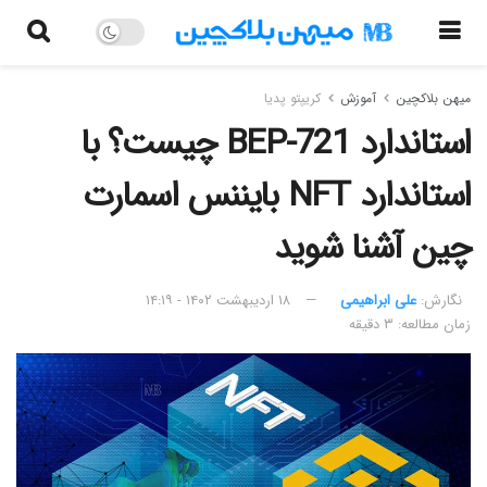
میهن بلاکچین
آموزش
کریپتو پدیا
استاندارد BEP-721 چیست؟ با
استاندارد NFT بایننس اسمارت
چین آشنا شوید
نگارش:‌
علی ابراهیمی
۱۸ اردیبهشت ۱۴۰۲ - ۱۴:۱۹
زمان مطالعه: ۳ دقیقه