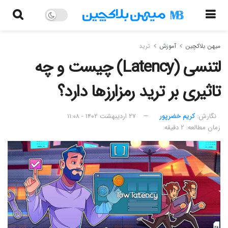
میهن بلاکچین
آموزش
ترید
لتنسی (Latency) چیست و چه
تاثیری بر ترید رمزارزها دارد؟
نگارش:‌
کریم خضرپور
۲۷ اردیبهشت ۱۴۰۲ - ۱۱:۰۸
زمان مطالعه: ۲ دقیقه