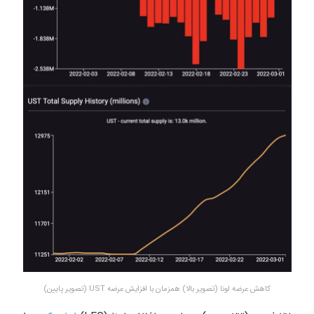
کاهش عرضه لونا (تصویر بالا) همزمان با افزایش عرضه UST (تصویر پایین)