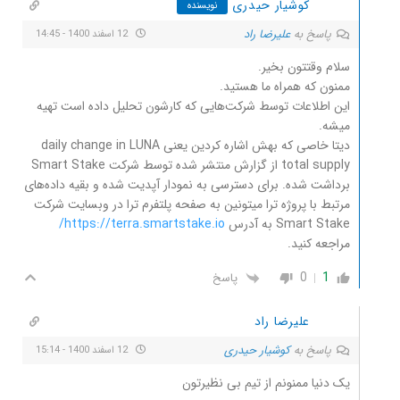
کوشیار حیدری
نویسنده
پاسخ به
علیرضا راد
12 اسفند 1400 - 14:45
سلام وقتتون بخیر.
ممنون که همراه ما هستید.
این اطلاعات توسط شرکت‌هایی که کارشون تحلیل داده است تهیه
میشه.
دیتا خاصی که بهش اشاره کردین یعنی daily change in LUNA
total supply از گزارش منتشر شده توسط شرکت Smart Stake
برداشت شده. برای دسترسی به نمودار آپدیت شده و بقیه داده‌های
مرتبط با پروژه ترا میتونین به صفحه پلتفرم ترا در وبسایت شرکت
Smart Stake به آدرس
https://terra.smartstake.io/
مراجعه کنید.
0
1
پاسخ
علیرضا راد
پاسخ به
کوشیار حیدری
12 اسفند 1400 - 15:14
یک دنیا ممنونم از تیم بی نظیرتون