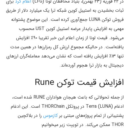
در ۲۲ فوریه (۲۳ بهمن)، بنیاد محافظان لونا (LFG)
اعلام کرد
برای
ثبات بخشیدن به استیبل کوین شبکه ترا یک میلیارد دلار از طریق
فروش توکن LUNA جمع‌آوری کرده است. این موضوع پشتوانه
مهمی به افزایش پایدار عرضه استیبل کوین UST محسوب
می‌شود. قیمت لونا از زمان اعلام این خبر تقریبا ۹۰٪ افزایش
یافته‌است. در حالیکه مجموع ارزش کل رمزارزها در همین مدت
تنها ۱۳٪ افزایش یافته است که نشان می‌دهد معامله‌گران ارزهای
دیجیتال به بازار ترا هجوم آورده‌اند.
افزایش قیمت توکن Rune
از جمله تحولاتی که باعث هیجان هواداران RUNE شده است،
ادغام Terra (LUNA) در پروتکل THORChain است. این ادغام
پشتیبانی از تمام پروژه‌های مبتنی بر
کازموس
را در بلاکچین
THOR ممکن می‌کند. در توییت زیر میخوانیم‌: