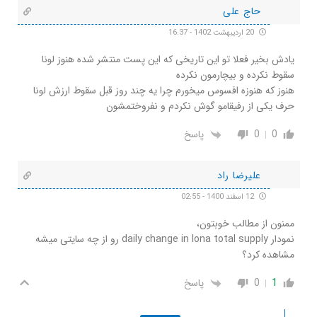
حاج علی
20 اردیبهشت 1402 - 16:37
یادش بخیر فعلا تو این تاریخی که این پست منتشر شده هنوز لونا
سقوط نکرده و بیچارمون نکرده
هنوز که هنوزه افسوس میخورم چرا یه چند روز قبل سقوط ارزش لونا
حرف یکی از رفیقامو گوش نکردم و نفروختمشون
0
0
پاسخ
علیرضا راد
12 اسفند 1400 - 02:55
ممنون از مطالب خوبتون،
نمودار daily change in lona total supply رو از چه سایتی میشه
مشاهده کرد؟
1
0
پاسخ