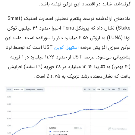
گرفته‌اند، شاید در اقتصاد این توکن نهفته باشد.
داده‌های ارائه‌شده توسط پلتفرم تحلیلی اسمارت استیک (Smart
Stake) نشان داد که پروتکل Terra اخیرا حدود ۲۹ میلیون توکن
لونا (LUNA) به ارزش ۲.۵۷ میلیارد دلار را سوزانده است. علت این
توکن سوزی افزایش عرضه
استیبل کوین
UST است که توسط لونا
پشتیبانی می‌شود. عرضه UST از حدود ۱۱.۲۶ میلیارد در ۱ فوریه
(۱۲ بهمن) به تقریبا ۱۲.۹۲ میلیارد در ۲۸ فوریه (۹ اسفند) افزایش
یافت که نشان‌دهنده رشد نزدیک به ۱۴.۷۵٪ است.