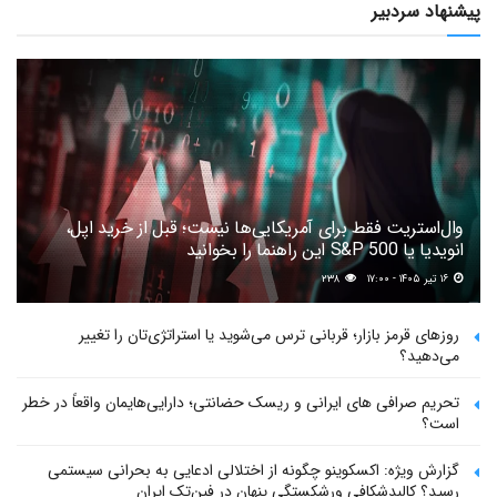
پیشنهاد سردبیر
وال‌استریت فقط برای آمریکایی‌ها نیست؛ قبل از خرید اپل،
انویدیا یا S&P 500 این راهنما را بخوانید
۱۶ تیر ۱۴۰۵ - ۱۷:۰۰
۲۳۸
روزهای قرمز بازار؛ قربانی ترس می‌شوید یا استراتژی‌تان را تغییر
می‌دهید؟
تحریم صرافی های ایرانی و ریسک حضانتی؛ دارایی‌هایمان واقعاً در خطر
است؟
گزارش ویژه: اکسکوینو چگونه از اختلالی ادعایی به بحرانی سیستمی
رسید؟ کالبدشکافی ورشکستگی پنهان در فین‌تک ایران