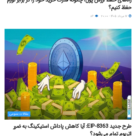
راه‌های حفظ ارزش پول؛ چگونه قدرت خرید خود را در برابر تورم
حفظ کنیم؟
۱۷ مرداد ۱۴۰۵ - ۲۰:۰۰
۸۶
مقالات عمومی
طرح جدید EIP-8363: آیا کاهش پاداش استیکینگ به ضرر
اتریوم تمام می‌شود؟