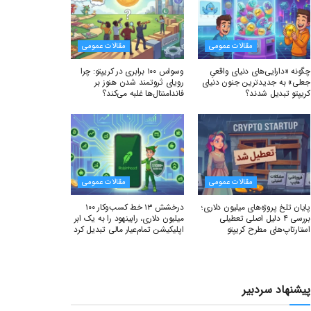
مقالات عمومی
مقالات عمومی
چگونه «دارایی‌های دنیای واقعیِ
وسواس ۱۰۰ برابری در کریپتو: چرا
جعلی» به جدیدترین جنون دنیای
رویای ثروتمند شدن هنوز بر
کریپتو تبدیل شدند؟
فاندامنتال‌ها غلبه می‌کند؟
مقالات عمومی
مقالات عمومی
پایان تلخ پروژه‌های میلیون دلاری؛
درخشش ۱۳ خط کسب‌وکار ۱۰۰
بررسی ۴ دلیل اصلی تعطیلی
میلیون دلاری، رابینهود را به یک ابر
استارتاپ‌های مطرح کریپتو
اپلیکیشن تمام‌عیار مالی تبدیل کرد
پیشنهاد سردبیر