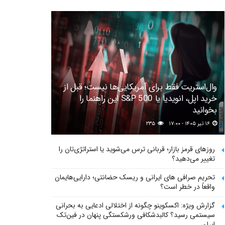
وال‌استریت فقط برای آمریکایی‌ها نیست؛ قبل از
خرید اپل، انویدیا یا S&P 500 این راهنما را
بخوانید
۱۶ تیر ۱۴۰۵ - ۱۷:۰۰
۲۳۵
روزهای قرمز بازار؛ قربانی ترس می‌شوید یا استراتژی‌تان را
تغییر می‌دهید؟
تحریم صرافی های ایرانی و ریسک حضانتی؛ دارایی‌هایمان
واقعاً در خطر است؟
گزارش ویژه: اکسکوینو چگونه از اختلالی ادعایی به بحرانی
سیستمی رسید؟ کالبدشکافی ورشکستگی پنهان در فین‌تک
ایران