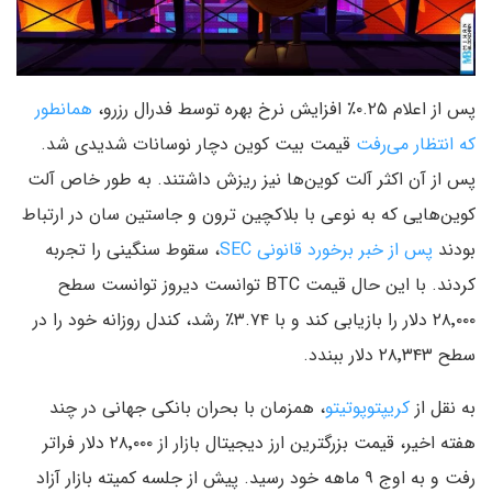
پس از اعلام ۰.۲۵٪ افزایش نرخ بهره توسط فدرال رزرو،
همانطور
که انتظار می‌رفت
قیمت بیت کوین دچار نوسانات شدیدی شد.
پس از آن اکثر آلت کوین‌ها نیز ریزش داشتند. به طور خاص آلت
کوین‌هایی که به نوعی با بلاکچین ترون و جاستین سان در ارتباط
بودند
پس از خبر برخورد قانونی SEC
، سقوط سنگینی را تجربه
کردند. با این حال قیمت BTC توانست دیروز توانست سطح
۲۸٬۰۰۰ دلار را بازیابی کند و با ۳.۷۴٪ رشد، کندل روزانه خود را در
سطح ۲۸٬۳۴۳ دلار ببندد.
به نقل از
کریپتوپوتیتو
، همزمان با بحران بانکی جهانی در چند
هفته اخیر، قیمت بزرگترین ارز دیجیتال بازار از ۲۸٬۰۰۰ دلار فراتر
رفت و به اوج ۹ ماهه خود رسید. پیش از جلسه کمیته بازار آزاد