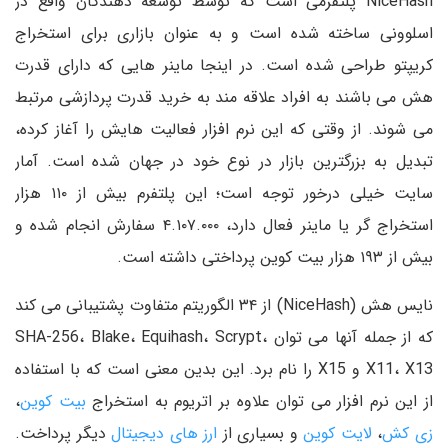
NiceHash پلتفرمی است که توسط توسعه دهندگان واقع در
اسلوونی ساخته شده است و به عنوان بازاری برای استخراج
کریپتو طراحی شده است. در اینجا ماینر هایی که دارای قدرت
هش می باشند به افراد علاقه مند به خرید قدرت پردازشی مرتبط
می شوند. از وقتی که این نرم افزار فعالیت هایش را آغاز کرده،
تبدیل به بزرگترین بازار در نوع خود در جهان شده است. آمار
سایت خیلی درخور توجه است؛ این پلتفرم بیش از ۱۱۰ هزار
استخراج گر یا ماینر فعال دارد، ۴.۱۰۷.۰۰۰ سفارش انجام شده و
بیش از ۱۹۳ هزار بیت کوین پرداختی داشته است.
نایس هش (NiceHash) از ۳۴ الگوریتم متفاوت پشتیبانی می کند
که از جمله آنها می توان SHA-256، Blake، Equihash، Scrypt،
X11، X13 و X15 را نام برد. این بدین معنی است که با استفاده
از این نرم افزار می توان علاوه بر اتریوم به استخراج
بیت کوین
،
زی کش
،
لایت کوین
و بسیاری از
ارز های دیجیتال
دیگر پرداخت.