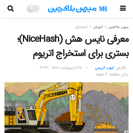
میهن بلاکچین
آموزش
استخراج
معرفی نایس هش (NiceHash)؛
بستری برای استخراج اتریوم
نگارش:‌
ایوب کریمی
۲۷ اردیبهشت ۱۴۰۲ - ۱۶:۳۲
زمان مطالعه: ۲ دقیقه