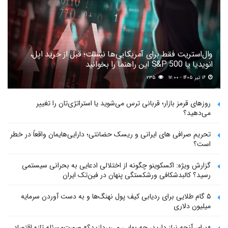
وال‌استریت فقط برای آمریکایی‌ها نیست؛ قبل از خرید اپل،
انویدیا یا S&P 500 این راهنما را بخوانید
۱۶ تیر ۱۴۰۵ - ۱۷:۰۰
۲۳۵
روزهای قرمز بازار؛ قربانی ترس می‌شوید یا استراتژی‌تان را تغییر
می‌دهید؟
تحریم صرافی های ایرانی و ریسک حضانتی؛ دارایی‌هایمان واقعاً در خطر
است؟
گزارش ویژه: اکسکوینو چگونه از اختلالی ادعایی به بحرانی سیستمی
رسید؟ کالبدشکافی ورشکستگی پنهان در فین‌تک ایران
۵ گام طلایی برای ردیابی کیف پول‌ نهنگ‌ها و به دست آوردن سرمایه
میلیون دلاری
«برای آنچه نیاز دارید، چه بهایی می‌پردازید؟» صورت‌مسئله تازه اقتصاد