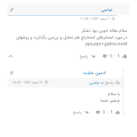
عباسی
1 اسفند 1397 - 11:44
سلام مقاله خوبی بود تشکر
در مورد استخرهای استخراج هم تحلیل و بررسی بگذارید و روشهای
pps,pps+,pplns,resell
1
0
پاسخ
ادمین سایت
پاسخ به
عباسی
4 اسفند 1397 - 16:42
با سلام
چشم، حتما
0
1
پاسخ