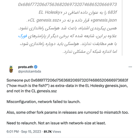
0x686f77206d7563682069732074686520666973
683f را به عنوان داده اضافی در «EL Holesky
genesis.json» قرار داده و نه در «CL genesis.ssz».
همین پیکربندی اشتباه، باعث شد هولسکی راه‌اندازی نشود.
علاوه بر این، شایعه شده که برخی دیگر از پارامترهای
فورک
با هم مطابقت ندارند. هولسکی باید دوباره راه‌اندازی شود،
اما اندازه شبکه آن مشکلی ندارد.