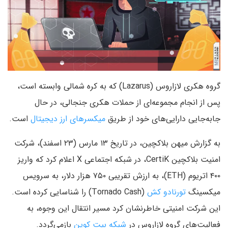
گروه هکری لازاروس (Lazarus) که به کره شمالی وابسته است،
پس از انجام مجموعه‌ای از حملات هکری جنجالی، در حال
جابه‌جایی دارایی‌های خود از طریق
میکسرهای ارز دیجیتال
است.
به گزارش میهن بلاکچین، در تاریخ ۱۳ مارس (۲۳ اسفند)، شرکت
امنیت بلاکچین CertiK، در شبکه اجتماعی X اعلام کرد که واریز
۴۰۰ اتریوم (ETH)، به ارزش تقریبی ۷۵۰ هزار دلار، به سرویس
میکسینگ
تورنادو کش
(Tornado Cash) را شناسایی کرده است.
این شرکت امنیتی خاطرنشان کرد مسیر انتقال این وجوه، به
فعالیت‌های گروه لازاروس در
شبکه بیت کوین
بازمی‌گردد.