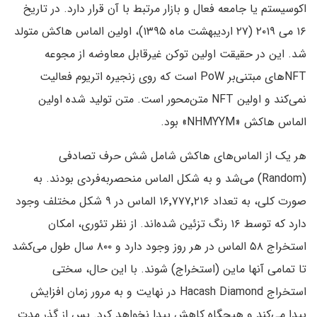
اکوسیستم یا جامعه فعال و بازار مرتبط با آن قرار دارد. در تاریخ
۱۶ می ۲۰۱۹ (۲۷ اردیبهشت ماه ۱۳۹۵)، اولین الماس هاکش متولد
شد. این در حقیقت اولین توکن غیرقابل معاوضه از مجوعه
NFTهای مبتنی‌بر PoW است که روی زنجیره اتریوم فعالیت
نمی‌کند و اولین NFT متن‌محور است. متن تولید شده اولین
الماس هاکش «NHMYYM» بود.
هر یک از الماس‌های هاکش شامل شش حرف تصادفی
(Random) می‌شد و به شکل الماس منحصربه‌فردی بودند. به
صورت کلی، به تعداد ۱۶٬۷۷۷٬۲۱۶ الماس در ۹ شکل مختلف وجود
دارد که توسط ۱۶ رنگ تزئین شده‌اند. از نظر تئوری، امکان
استخراج ۵۸ الماس در هر روز وجود دارد و ۸۰۰ سال طول می‌کشد
تا تمامی آنها ماین (استخراج) شوند. با این حال، سختی
استخراج Hacash Diamond در نهایت و به مرور زمان افزایش
پیدا می‌کند و هیچگاه کاهش پیدا نخواهد کرد. پس از گذر مدت