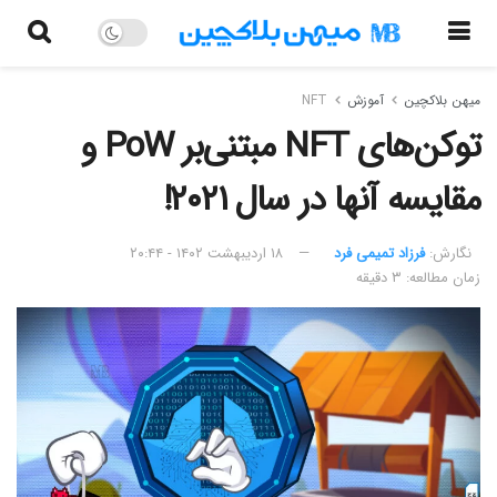
میهن بلاکچین
آموزش
NFT
توکن‌های NFT مبتنی‌بر PoW و
مقایسه آنها در سال ۲۰۲۱!
نگارش:‌
فرزاد تمیمی فرد
۱۸ اردیبهشت ۱۴۰۲ - ۲۰:۴۴
زمان مطالعه: ۳ دقیقه