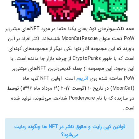
همه کلکسیونر‌های توکن‌های یکتا حتما در مورد NFTهای مبتنی‌بر
PoW تحت عنوان MoonCatRescue شنیده‌اند. اکثر افراد بر این
باورند که این مجموعه آثار تنها یکی دیگر از مجموعه‌های کهنه‌ای
است که با ظهور CryptoPunks از چرخه بازار جا مانده است. با
این وجود، این مجموعه از جمله قدیمی‌ترین NFTهای مبتنی‌بر
PoW ساخته شده روی
اتریوم
است. اولین NFT گربه ماه
(MoonCat) در تاریخ ۱۰ آگوست ۲۰۱۷ (۱۹ مرداد ماه ۱۳۹۶) توسط
دو سازنده که با نام Ponderware شناخته می‌شوند، تولید شده
است.
قوانین کپی رایت و حقوق ناشر در NFT ها چگونه رعایت
می‌شود؟