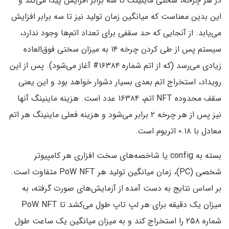
در هر چرخه، سختی ماینینگ تا سه برابر افزایش پیدا می‌کند و
این بدین معناست که میانگین زمان تولید نیز تا سه برابر افزایش
می‌یابد. از آنجایی که حد سقفی برای تعداد اتم‌ها وجود ندارد،
سیستم پس از طی کردن چرخه ۱۴ به میزان سختی فوق‌العاده
زیادی می‌رسد (که از اتم شماره ۱۶۳۸۴# آغاز می‌شود). پس از این
رویداد، استخراج اتم بعدی بسیار دشوار خواهد بود و این یعنی
سقف محدوده NFT اتم، ۱۶۳۸۴ عدد است. هزینه ماینینگ آنها
نیز پس از هر چرخه ۲ برابر می‌شود و هزینه فعلی ماینینگ هر اتم
معادل با ۰.۱۸ اتریوم است.
بسته به config یا شاخصه‌های سخت افزاری هر کامپیوتر
شخصی (PC)، زمان میانگین تولید هر PoW NFT متفاوت است.
بر اساس نتایج به دست آمده از آزمایش‌های صورت گرفته، به
میزان یک دقیقه برای هر لپ تاپ طول می‌کشد تا PoW NFT
شماره ۲۵۸ را استخراج کند و به میزان میانگین یک ساعت طول