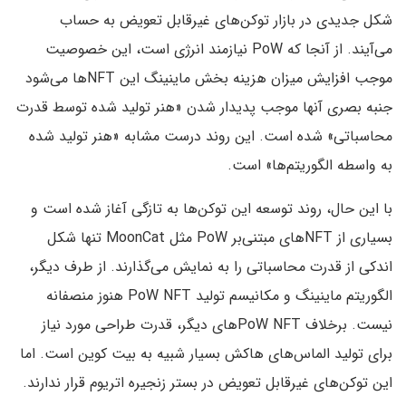
شکل جدیدی در بازار توکن‌های غیرقابل تعویض به حساب
می‌آیند. از آنجا که PoW نیازمند انرژی است، این خصوصیت
موجب افزایش میزان هزینه بخش ماینینگ این NFTها می‌شود
جنبه بصری آنها موجب پدیدار شدن «هنر تولید شده توسط قدرت
محاسباتی» شده است. این روند درست مشابه «هنر تولید شده
به واسطه الگوریتم‌ها» است.
با این حال، روند توسعه این توکن‌ها به تازگی آغاز شده است و
بسیاری از NFTهای مبتنی‌بر PoW مثل MoonCat تنها شکل
اندکی از قدرت محاسباتی را به نمایش می‌گذارند. از طرف دیگر،
الگوریتم ماینینگ و مکانیسم تولید PoW NFT هنوز منصفانه
نیست. برخلاف PoW NFTهای دیگر، قدرت طراحی مورد نیاز
برای تولید الماس‌های هاکش بسیار شبیه به بیت کوین است. اما
این توکن‌های غیرقابل تعویض در بستر زنجیره اتریوم قرار ندارند.