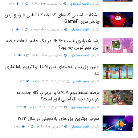
نگارش:‌
انسیه آرزومندی
۸ اردیبهشت ۱۴۰۳ - ۱۹:۴۹
۲
۱۰۷۳
مشکلات امنیتی گیمفای کدام‌اند؟ آشنایی با رایج‌ترین
چالش‌های GameFi
نگارش:‌
الهام اسماعیلی
۱۸ اردیبهشت ۱۴۰۲ - ۲۱:۳۵
۰
۲۱
رشد ۵ برابری قیمت PEPE در یک هفته؛ تبعات عرضه
این میم کوین چه بود؟
نگارش:‌
احمد محمدیان
۳۰ فروردین ۱۴۰۲ - ۱۵:۴۳
۱
۴۱
اولین پل بین زنجیره‌ای بین TON و اتریوم راه‌اندازی
شد
نگارش:‌
سعید قاسمی
۲۵ تیر ۱۴۰۲ - ۱۷:۳۲
۰
۱۱۳۹
عرضه نسخه دوم GALA و ایردراپ گالا جدید به
هولدرها؛ چه اقداماتی لازم است؟
نگارش:‌
احمد محمدیان
۲۷ تیر ۱۴۰۲ - ۱۹:۴۳
۱۸
۴۴۴۲
معرفی بهترین پل های بلاکچینی در سال ۲۰۲۳
نگارش:‌
الهام اسماعیلی
۴ شهریور ۱۴۰۲ - ۱۳:۴۱
۲
۷۷۲۸