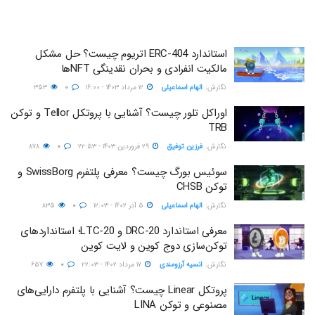
استاندارد ERC-404 اتریوم چیست؟ حل مشکل
مالکیت انفرادی و بحران نقدینگی NFTها
نگارش:‌
الهام اسماعیلی
۱۲ مرداد ۱۴۰۳ - ۱۶:۰۰
۰
۳۵۳
اوراکل تلور چیست؟ آشنایی با پروتکل Tellor و توکن
TRB
نگارش:‌
فرزین توفیق
۲۹ فروردین ۱۴۰۳ - ۲۲:۵۳
۰
۸۷۸
سوئیس بورگ چیست؟ معرفی پلتفرم SwissBorg و
توکن CHSB
نگارش:‌
الهام اسماعیلی
۵ آذر ۱۴۰۲ - ۱۲:۰۳
۰
۸۳۵
معرفی استاندارد DRC-20 و LTC-20؛ استانداردهای
توکن‌سازی دوج کوین و لایت کوین
نگارش:‌
انسیه آرزومندی
۱۷ مرداد ۱۴۰۲ - ۲۲:۰۳
۰
۶۵۷
پروتکل Linear چیست؟ آشنایی با پلتفرم دارایی‌های
مصنوعی و توکن LINA