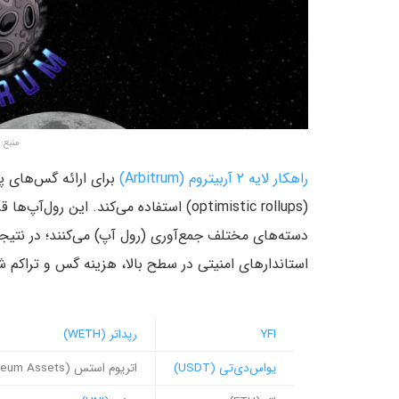
منبع: ailycoin.Com
راهکار لایه ۲ آربیتروم (Arbitrum)
برای ارائه گس‌های پا
(optimistic rollups) استفاده می‌کند. ا
دسته‌های مختلف جمع‌آوری (رول آپ) می‌کنند؛ در نتیجه
استاندارهای امنیتی در سطح بالا، هزینه گس و تراکم 
YFI
رپداتر (WETH)
یو‌اس‌دی‌تی (USDT)
اتریوم استس (Ethereum Assets)