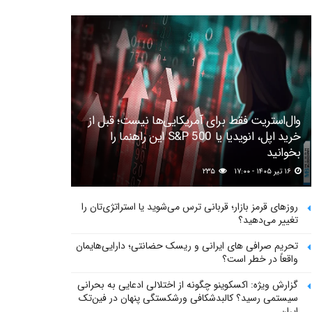
وال‌استریت فقط برای آمریکایی‌ها نیست؛ قبل از
خرید اپل، انویدیا یا S&P 500 این راهنما را
بخوانید
۱۶ تیر ۱۴۰۵ - ۱۷:۰۰
۲۳۵
روزهای قرمز بازار؛ قربانی ترس می‌شوید یا استراتژی‌تان را
تغییر می‌دهید؟
تحریم صرافی های ایرانی و ریسک حضانتی؛ دارایی‌هایمان
واقعاً در خطر است؟
گزارش ویژه: اکسکوینو چگونه از اختلالی ادعایی به بحرانی
سیستمی رسید؟ کالبدشکافی ورشکستگی پنهان در فین‌تک
ایران