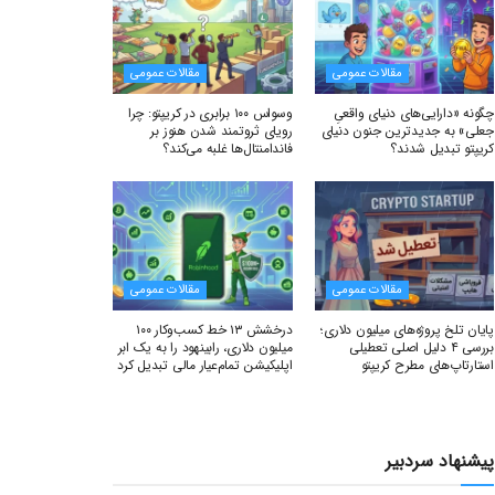
مقالات عمومی
مقالات عمومی
چگونه «دارایی‌های دنیای واقعیِ
وسواس ۱۰۰ برابری در کریپتو: چرا
جعلی» به جدیدترین جنون دنیای
رویای ثروتمند شدن هنوز بر
کریپتو تبدیل شدند؟
فاندامنتال‌ها غلبه می‌کند؟
مقالات عمومی
مقالات عمومی
پایان تلخ پروژه‌های میلیون دلاری؛
درخشش ۱۳ خط کسب‌وکار ۱۰۰
بررسی ۴ دلیل اصلی تعطیلی
میلیون دلاری، رابینهود را به یک ابر
استارتاپ‌های مطرح کریپتو
اپلیکیشن تمام‌عیار مالی تبدیل کرد
پیشنهاد سردبیر