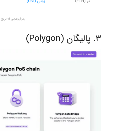
اتر (ETH)
یونی (UNI)
رمزارزهایی که بریج آ
۳. پالیگان (Polygon)