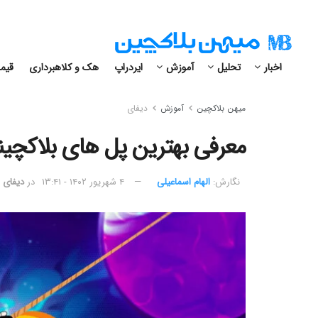
اخبار
تحلیل
آموزش
ایردراپ
هک و کلاهبرداری
قیمت
میهن بلاکچین
آموزش
دیفای
معرفی بهترین پل های بلاکچینی د
نگارش:‌
الهام اسماعیلی
۴ شهریور ۱۴۰۲ - ۱۳:۴۱
در
دیفای