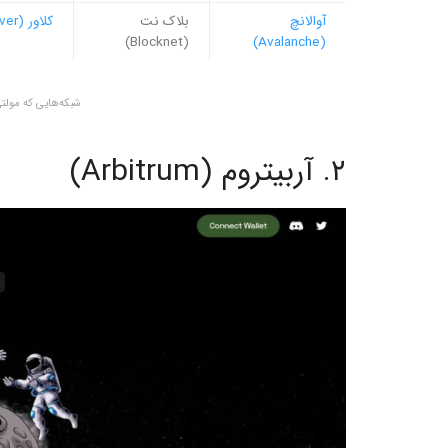
آوالانچ
بلاک نت
کلاور (Clover)
(Blocknet)
(Avalanche)
شبکه‌هایی که مولتی
۲. آربیتروم (Arbitrum)