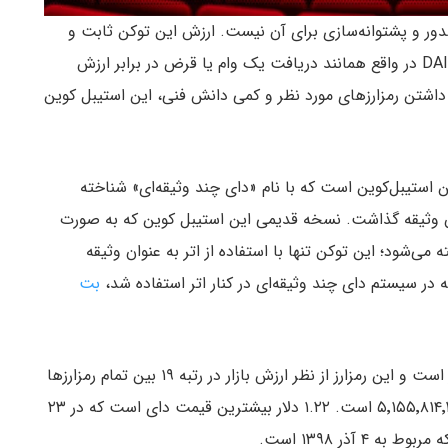
ور و پشتوانه‌سازی برای آن نیست. ارزش این توکن ثابت و
برابر یک دلار است،‌ اما دلار آمریکا پشتوانه آن نیست. DAI در واقع همانند دریافت یک وام یا قرض در برابر ارزش
اشتن رمزارزهای مورد نظر و کمی دانش فنی، این استیبل کوین
استیبل‌کوین است که با نام «دای چند وثیقه‌ای» شناخته
که چندین توکن را برای تولید DAI می‌توان وثیقه گذاشت. نسخه قدیمی این استیبل کوین که به صورت
می‌شود؛ این توکن تنها با استفاده از اتر به عنوان وثیقه
بت
برابر ۰.۹۹۹۵ دلار است و این رمزارز از نظر ارزش بازار در رتبه ۱۹ بین تمام رمزارزها
قرار دارد. همچنین تعداد کل توکن‌های در گردش ۵٬۱۵۵٬۸۱۴٬۳۲۲.۱ است. ۱.۲۲ دلار بیشترین قیمت دای است که در ۲۳