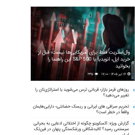
وال‌استریت فقط برای آمریکایی‌ها نیست؛ قبل از
خرید اپل، انویدیا یا S&P 500 این راهنما را
بخوانید
۱۶ تیر ۱۴۰۵ - ۱۷:۰۰
۲۳۵
روزهای قرمز بازار؛ قربانی ترس می‌شوید یا استراتژی‌تان را
تغییر می‌دهید؟
تحریم صرافی های ایرانی و ریسک حضانتی؛ دارایی‌هایمان
واقعاً در خطر است؟
گزارش ویژه: اکسکوینو چگونه از اختلالی ادعایی به بحرانی
سیستمی رسید؟ کالبدشکافی ورشکستگی پنهان در فین‌تک
ایران