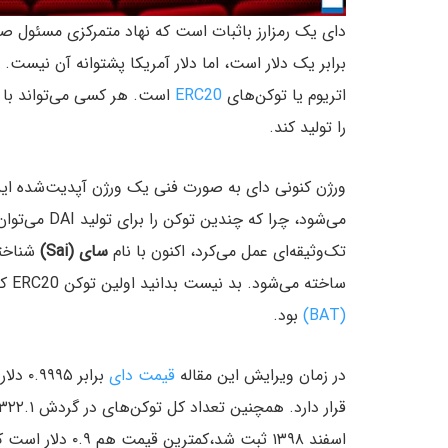
دای یک رمزارز باثبات است که نهاد متمرکزی مسئول صد
اتریوم‌ یا توکن‌های
ERC20
است. هر کسی می‌تواند با د
را تولید کند.
ورژن کنونی دای به صورت فنی یک ورژن آپدیت‌شده این 
می‌شود، چرا 
تک‌وثیقه‌ای عمل می‌کرد، اکنون با نام
سای (Sai)
شناخته 
ساخته می‌شود. بد نیست بدانید اولین توکن ERC20 که در سیستم دای چند وثیقه‌ای در کنار اتر استفاده شد،
(BAT)
بود.
در زمان ویرایش این مقاله
قیمت دای
اسفند ۱۳۹۸ ثبت شد،‌کمترین قیمت هم ۰.۹ دلار است که مربوط به ۴ آذر ۱۳۹۸ است.