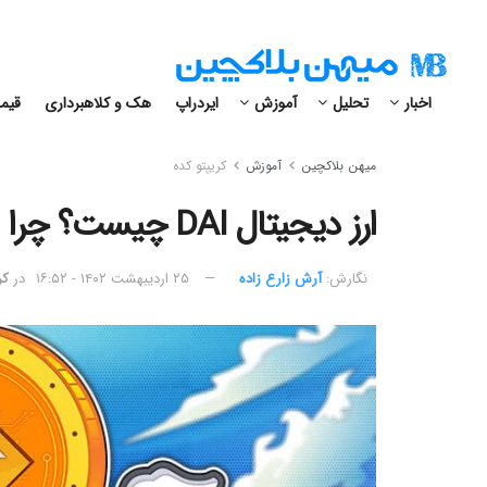
اخبار
تحلیل
آموزش
ایردراپ
هک و کلاهبرداری
قیمت
میهن بلاکچین
آموزش
کریپتو کده
ارز دیجیتال DAI چیست؟ چرا برای ایرانیان دای از تتر بهتر است؟
نگارش:‌
آرش زارع زاده
۲۵ اردیبهشت ۱۴۰۲ - ۱۶:۵۲
در
کر