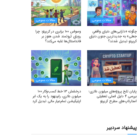
مقالات عمومی
مقالات عمومی
چگونه «دارایی‌های دنیای واقعیِ
وسواس ۱۰۰ برابری در کریپتو: چرا
جعلی» به جدیدترین جنون دنیای
رویای ثروتمند شدن هنوز بر
کریپتو تبدیل شدند؟
فاندامنتال‌ها غلبه می‌کند؟
مقالات عمومی
مقالات عمومی
پایان تلخ پروژه‌های میلیون دلاری؛
درخشش ۱۳ خط کسب‌وکار ۱۰۰
بررسی ۴ دلیل اصلی تعطیلی
میلیون دلاری، رابینهود را به یک ابر
استارتاپ‌های مطرح کریپتو
اپلیکیشن تمام‌عیار مالی تبدیل کرد
پیشنهاد سردبیر