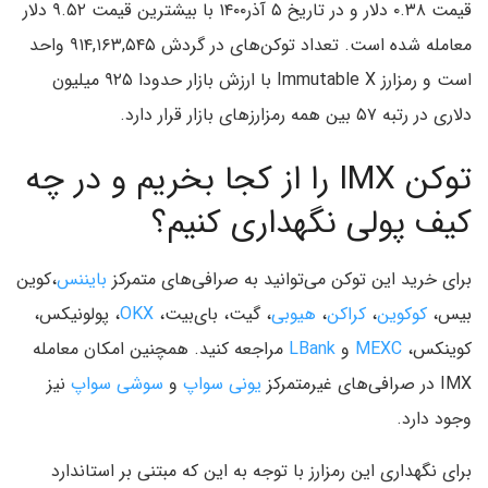
قیمت ۰.۳۸ دلار و در تاریخ ۵ آذر۱۴۰۰ با بیشترین قیمت ۹.۵۲ دلار
معامله شده است. تعداد توکن‌های در گردش ۹۱۴,۱۶۳,۵۴۵ واحد
است و رمزارز Immutable X با ارزش بازار حدودا ۹۲۵ میلیون
دلاری در رتبه ۵۷ بین همه رمزارزهای بازار قرار دارد.
توکن IMX را از کجا بخریم و در چه
کیف پولی نگهداری کنیم؟
برای خرید این توکن می‌توانید به صرافی‌های متمرکز
بایننس
،‌کوین
بیس،‌
کوکوین
،
کراکن
،
هیوبی
، گیت،‌ بای‌بیت،
OKX
، پولونیکس،
کوینکس،
MEXC
و
LBank
مراجعه کنید. همچنین امکان معامله
IMX در صرافی‌های غیرمتمرکز
یونی سواپ
و
سوشی سواپ
نیز
وجود دارد.
برای نگهداری این رمزارز با توجه به این که مبتنی بر استاندارد