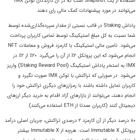
استفاده از یک Snapshot است که در آن دارندگان توکن IMX
می‌توانند در مورد پیشنهادات کمک مالی رای دهند.
پاداش Staking در قالب نسبتی از مقدار سپرده‌گذاری‌شده توسط
شما نسبت به کل مبلغ استیکینگ توسط تمامی کاربران پرداخت
می‌شود. تامین مالی استیکینگ با کارمزد فروش و معاملات NFT
انجام می‌شود که این پروتکل ۲٪ از آن را می‌گیرد. ۲۰٪ از ۲٪ در
IMX به استخر پاداش استیکینگ (Staking Reward Pool) واریز
می‌شود. در صورتی که تراکنش با توکن IMX صورت نگیرد و
کاربران تمایل داشته باشند با رمزارزهای دیگری تراکنش خود را
انجام دهند، می‌توانند از بازارهای آزاد اقدام به خرید دیگر ارزهای
دیجیتال کنند (کاربران عمدتا از ETH استفاده می‌کنند).
۸۰ درصد دیگر از آن کارمزد ۲ درصدی تراکنش، جریان اصلی درآمد
پروتکل Immutable X است. هرچه از Immutable X بیشتر