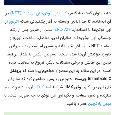
شاید بتوان گفت جایگاهی که اکنون
توکن‌های بی‌همتا (NFT)
در
آن ایستاده‌، تا حد زیادی وابسته به آغاز پشتیبانی شبکه
اتریوم
از
این توکن‌ها با استاندارد
ERC-721
است. از طرفی پس از رشد
چشمگیر این توکن‌ها در سالیان اخیر، تقاضای ساخت، توزیع و
معامله NFT بسیار افزایش یافته و همین امر منجر به بالا رفتن
کارمزد تراکنش آن‌ها شده است. ایمیوتبل ایکس با هدف برطرف
کردن این چالش و برخی مشکلات دیگر، شروع به فعالیت کرده
است. در این مقاله به این موضوع خواهیم پرداخت که
پروتکل
Immutable X چیست
. هم‌چنین بررسی خواهیم کرد که سازوکار
کلی این پروتکل،
توکن IMX
، شرایط
استیکینگ
آن، نقشه راه، تیم
سازنده و نحوه معامله و نگهداری این توکن به چه صورت است. با
میهن بلاکچین
همراه باشید.