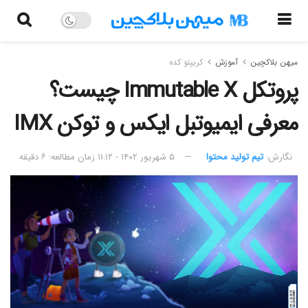
میهن بلاکچین
آموزش
کریپتو کده
پروتکل Immutable X چیست؟
معرفی ایمیوتبل ایکس و توکن IMX
نگارش:‌
تیم تولید محتوا
۵ شهریور ۱۴۰۲ - ۱۱:۱۲
زمان مطالعه: ۶ دقیقه