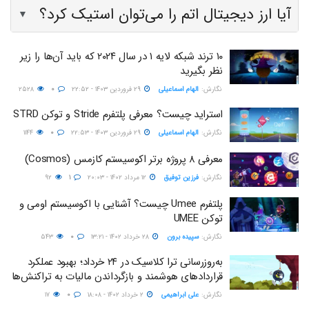
آیا ارز دیجیتال اتم را می‌توان استیک کرد؟
▼
۱۰ ترند شبکه‌ لایه ۱ در سال ۲۰۲۴ که باید آن‌ها را زیر
نظر بگیرید
نگارش:‌
الهام اسماعیلی
۲۹ فروردین ۱۴۰۳ - ۲۲:۵۲
۰
۲۵۲۸
استراید چیست؟ معرفی پلتفرم Stride و توکن STRD
نگارش:‌
الهام اسماعیلی
۲۹ فروردین ۱۴۰۳ - ۲۲:۵۳
۰
۱۱۴۴
معرفی ۸ پروژه برتر اکوسیستم کازمس (Cosmos)
نگارش:‌
فرزین توفیق
۱۲ مرداد ۱۴۰۲ - ۲۰:۰۳
۱
۹۲
پلتفرم Umee چیست؟ آشنایی با اکوسیستم اومی و
توکن UMEE
نگارش:‌
سپیده برون
۲۸ خرداد ۱۴۰۲ - ۱۳:۲۱
۰
۵۴۳
به‌روزرسانی ترا کلاسیک در ۲۴ خرداد؛ بهبود عملکرد
قراردادهای هوشمند و بازگرداندن مالیات به تراکنش‌ها
نگارش:‌
علی ابراهیمی
۲ خرداد ۱۴۰۲ - ۱۸:۰۸
۰
۱۷