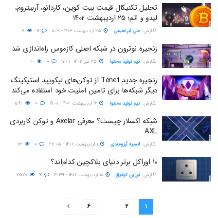
تحلیل تکنیکال قیمت بیت کوین، کاردانو، آربیتروم،
لیدو و اتم؛ ۲۵ اردیبهشت ۱۴۰۲
نگارش:‌
علی ابراهیمی
۲۵ اردیبهشت ۱۴۰۲ - ۱۰:۱۹
۲
۱۸
زنجیره نوترون در شبکه اصلی کازموس راه‌اندازی شد
نگارش:‌
تیم تولید محتوا
۲۵ تیر ۱۴۰۲ - ۱۷:۲۱
۰
۱۰
زنجیره جدید Tenet از توکن‌های لیکویید استیکینگ
دیگر شبکه‌ها برای تامین امنیت خود استفاده می‌کند
نگارش:‌
تیم تولید محتوا
۱۶ اردیبهشت ۱۴۰۲ - ۱۹:۰۱
۰
۵۹۲
شبکه اکسلار چیست؟ معرفی Axelar و توکن کاربردی
AXL
نگارش:‌
انسیه آرزومندی
۱ اردیبهشت ۱۴۰۲ - ۲۲:۰۵
۰
۱۱۳
۱۰ اوراکل برتر دنیای بلاکچین کدام‌اند؟
نگارش:‌
فرزین توفیق
۱۸ اردیبهشت ۱۴۰۲ - ۲۱:۳۹
۲
۲۵۷۰
۶
…
۲
۱