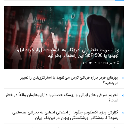
وال‌استریت فقط برای آمریکایی‌ها نیست؛ قبل از خرید اپل،
انویدیا یا S&P 500 این راهنما را بخوانید
۱۶ تیر ۱۴۰۵ - ۱۷:۰۰
۲۴۰
روزهای قرمز بازار؛ قربانی ترس می‌شوید یا استراتژی‌تان را تغییر
می‌دهید؟
تحریم صرافی های ایرانی و ریسک حضانتی؛ دارایی‌هایمان واقعاً در خطر
است؟
گزارش ویژه: اکسکوینو چگونه از اختلالی ادعایی به بحرانی سیستمی
رسید؟ کالبدشکافی ورشکستگی پنهان در فین‌تک ایران