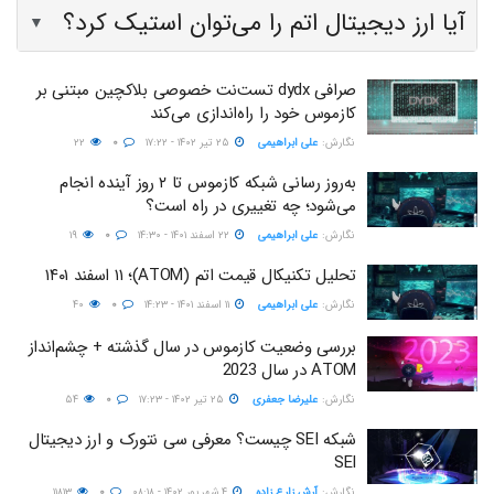
آیا ارز دیجیتال اتم را می‌توان استیک کرد؟
▼
صرافی dydx تست‌نت خصوصی بلاکچین مبتنی بر
کازموس خود را راه‌اندازی می‌کند
نگارش:‌
علی ابراهیمی
۲۵ تیر ۱۴۰۲ - ۱۷:۲۲
۰
۲۲
به‌روز رسانی شبکه کازموس تا ۲ روز آینده انجام
می‌شود؛ چه تغییری در راه است؟
نگارش:‌
علی ابراهیمی
۲۲ اسفند ۱۴۰۱ - ۱۴:۳۰
۰
۱۹
تحلیل تکنیکال قیمت اتم (ATOM)؛ ۱۱ اسفند ۱۴۰۱
نگارش:‌
علی ابراهیمی
۱۱ اسفند ۱۴۰۱ - ۱۴:۲۳
۰
۴۰
بررسی وضعیت کازموس در سال گذشته + چشم‌انداز
ATOM در سال 2023
نگارش:‌
علیرضا جعفری
۲۵ تیر ۱۴۰۲ - ۱۷:۲۳
۰
۵۴
شبکه SEI چیست؟ معرفی سی نتورک و ارز دیجیتال
SEI
نگارش:‌
آرش زارع زاده
۴ شهریور ۱۴۰۲ - ۰۸:۱۸
۰
۱۱۸۱۳