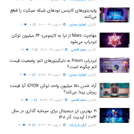
ولیدیتورهای کازمس نودهای شبکه سیکرت را قطع
می‌کنند
نگارش:‌
کوشیار حیدری
۱۰ بهمن ۱۴۰۱ - ۱۲:۰۰
۰
۹
مهاجرت Mars از ترا به کازموس؛ ۶۴ میلیون توکن
ایردراپ می‌شود
نگارش:‌
سعید قاسمی
۳ بهمن ۱۴۰۱ - ۱۴:۳۰
۲
۳۷
ایردراپ Prism به دلیگیتورهای اتم؛ وضعیت قیمت
اتم چگونه است؟
نگارش:‌
کوشیار حیدری
۲ بهمن ۱۴۰۱ - ۱۵:۵۹
۰
۴۱
آزاد شدن ۱۵۰ میلیون واحد توکن DYDX؛ آیا قیمت
ریزش پیدا می‌کند؟
نگارش:‌
سعید قاسمی
۲ بهمن ۱۴۰۱ - ۱۳:۵۳
۰
۱۱۷
۲۱ بهترین ارز دیجیتال برای سرمایه گذاری در سال
۲۰۲۳ | آپدیت آذر ۱۴۰۱
نگارش:‌
آرش زارع زاده
۱۰ بهمن ۱۴۰۱ - ۱۳:۲۳
۳۱
۷۷