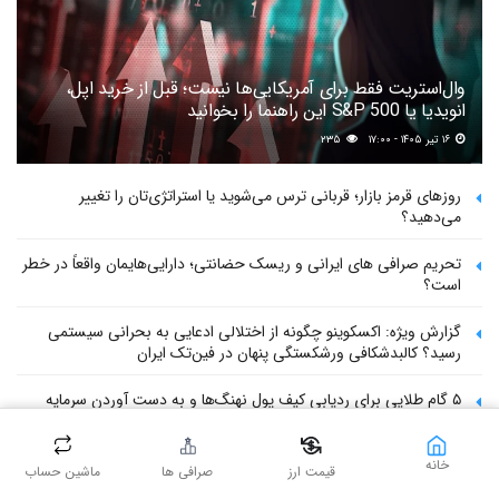
وال‌استریت فقط برای آمریکایی‌ها نیست؛ قبل از خرید اپل،
انویدیا یا S&P 500 این راهنما را بخوانید
۱۶ تیر ۱۴۰۵ - ۱۷:۰۰
۲۳۵
روزهای قرمز بازار؛ قربانی ترس می‌شوید یا استراتژی‌تان را تغییر
می‌دهید؟
تحریم صرافی های ایرانی و ریسک حضانتی؛ دارایی‌هایمان واقعاً در خطر
است؟
گزارش ویژه: اکسکوینو چگونه از اختلالی ادعایی به بحرانی سیستمی
رسید؟ کالبدشکافی ورشکستگی پنهان در فین‌تک ایران
۵ گام طلایی برای ردیابی کیف پول‌ نهنگ‌ها و به دست آوردن سرمایه
میلیون دلاری
خانه
«برای آنچه نیاز دارید، چه بهایی می‌پردازید؟» صورت‌مسئله تازه اقتصاد
قیمت ارز
صرافی ها
ماشین حساب
جهانی و ایران