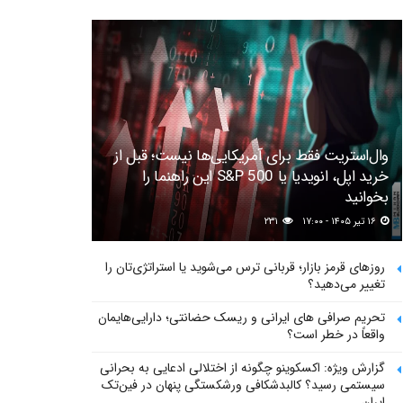
وال‌استریت فقط برای آمریکایی‌ها نیست؛ قبل از
خرید اپل، انویدیا یا S&P 500 این راهنما را
بخوانید
۱۶ تیر ۱۴۰۵ - ۱۷:۰۰
۲۳۱
روزهای قرمز بازار؛ قربانی ترس می‌شوید یا استراتژی‌تان را
تغییر می‌دهید؟
تحریم صرافی های ایرانی و ریسک حضانتی؛ دارایی‌هایمان
واقعاً در خطر است؟
گزارش ویژه: اکسکوینو چگونه از اختلالی ادعایی به بحرانی
سیستمی رسید؟ کالبدشکافی ورشکستگی پنهان در فین‌تک
ایران