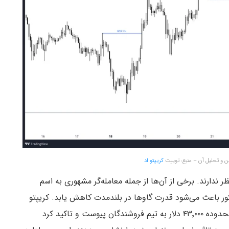
ن و تحلیل آن – منبع: توییت
کریپتو اد
محدوده ۴۳٬۰۰۰ چندان اتفاق نظر ندارند. برخی از آن‌ها از جمله معامله‌گر مشهوری به اسم
م کرده‌اند سطح مذکور باعث می‌شود قدرت گاوها در بلندمدت کاهش یابد. کریپتو
چیس در اوایل دسامبر (آذر) و بعد از رسیدن BTC به محدوده ۴۳٬۰۰۰ دلار به تیم فروشندگان پیوست و تاکید کرد