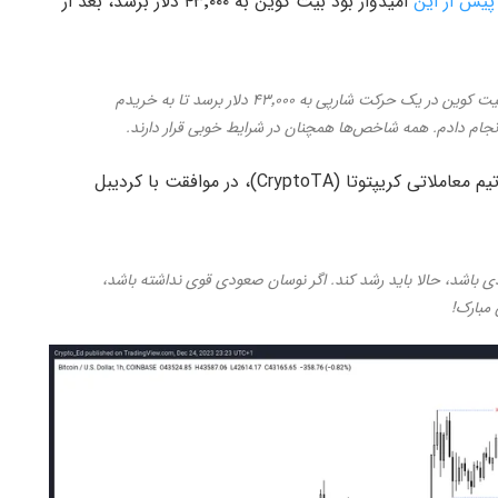
پیش از این
امیدوار بود بیت کوین به ۴۳٬۰۰۰ دلار برسد، بعد از
کاملا برای مرحله بعدی آماده شده‌ایم. امیدوار بودم بیت کوین در یک حرکت شارپی به ۴۳٬۰۰۰ دلار برسد تا به خریدم
انجام دادم‌. همه شاخص‌ها همچنان در شرایط خوبی قرار دارند.
معامله‌گر دیگری به اسم کریپتو اد (Crypto Ed)، خالق تیم معاملاتی کریپتوتا (CryptoTA)، در موافقت با کردیبل
شروع کرد! اگر BTC بخواهد صعودی باشد، حالا باید رشد کند. اگر نوسان صعودی قوی نداشته باشد،