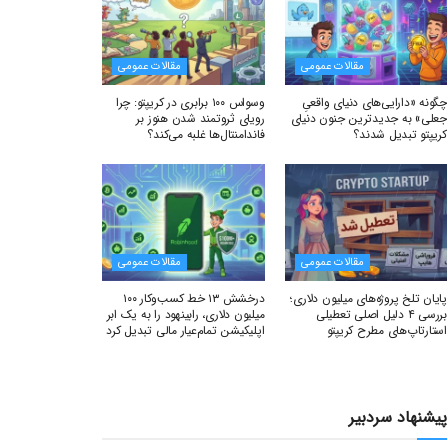
مقالات عمومی
مقالات عمومی
چگونه «دارایی‌های دنیای واقعیِ
وسواس ۱۰۰ برابری در کریپتو: چرا
جعلی» به جدیدترین جنون دنیای
رویای ثروتمند شدن هنوز بر
کریپتو تبدیل شدند؟
فاندامنتال‌ها غلبه می‌کند؟
مقالات عمومی
مقالات عمومی
پایان تلخ پروژه‌های میلیون دلاری؛
درخشش ۱۳ خط کسب‌وکار ۱۰۰
بررسی ۴ دلیل اصلی تعطیلی
میلیون دلاری، رابینهود را به یک ابر
استارتاپ‌های مطرح کریپتو
اپلیکیشن تمام‌عیار مالی تبدیل کرد
پیشنهاد سردبیر