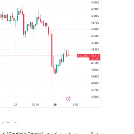
نمودار ساعتی BTC – منبع: TradingView