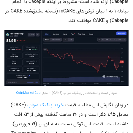
Cakepie) ارائه شده است؛ مشروط بر اینکه Cakepie با انجام
مبادله ۱ به ۱ میان توکن‌های mCAKE (نسخه مشتق‌شده CAKE در
Cakepie) و CAKE موافقت کند.
نمودار قیمت و اطلاعات بازار پنکیک سواپ (CAKE) – منبع:
CoinMarketCap
در زمان نگارش این مطلب، قیمت
خرید پنکیک سواپ
(CAKE)
معادل
۱.۹۵ دلار
است و در ۲۴ ساعت گذشته بیش از ۳٪ افت
داشته است. قیمت این توکن نسبت به ۸ آوریل (۱۹ فروردین)،