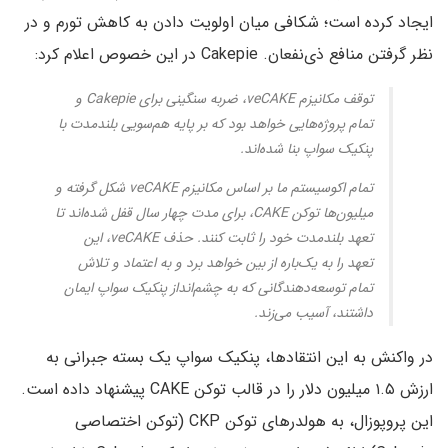
ایجاد کرده است؛ شکافی میان اولویت دادن به کاهش تورم و در
نظر گرفتن منافع ذی‌نفعان. Cakepie در این خصوص اعلام کرد:
توقف مکانیزم veCAKE، ضربه‌ سنگینی برای Cakepie و
تمام پروژه‌هایی خواهد بود که بر پایه هم‌سویی بلندمدت با
پنکیک‌ سواپ بنا شده‌اند.
تمام اکوسیستم ما بر اساس مکانیزم veCAKE شکل گرفته و
میلیون‌ها توکن CAKE، برای مدت چهار سال قفل شده‌اند تا
تعهد بلندمدت خود را ثابت کنند. حذف veCAKE، این
تعهد را به یک‌باره از بین خواهد برد و به اعتماد و تلاش
تمام توسعه‌دهندگانی که به چشم‌انداز پنکیک‌ سواپ ایمان
داشتند، آسیب می‌زند.
در واکنش به این انتقادها، پنکیک‌ سواپ یک بسته جبرانی به
ارزش ۱.۵ میلیون دلار را در قالب توکن CAKE پیشنهاد داده است.
این پروپوزال، به هولدرهای توکن CKP (توکن اختصاصی