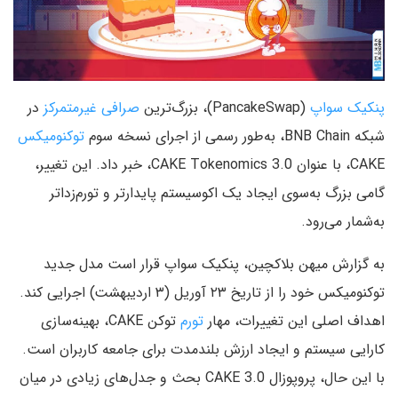
پنکیک‌ سواپ
(PancakeSwap)، بزرگ‌ترین
صرافی غیرمتمرکز
در
شبکه BNB Chain، به‌طور رسمی از اجرای نسخه سوم
توکنومیکس
CAKE، با عنوان CAKE Tokenomics 3.0، خبر داد. این تغییر،
گامی بزرگ به‌سوی ایجاد یک اکوسیستم پایدارتر و تورم‌زداتر
به‌شمار می‌رود.
به گزارش میهن بلاکچین، پنکیک‌ سواپ قرار است مدل جدید
توکنومیکس خود را از تاریخ ۲۳ آوریل (۳ اردیبهشت) اجرایی کند.
اهداف اصلی این تغییرات، مهار
تورم
توکن CAKE، بهینه‌سازی
کارایی سیستم و ایجاد ارزش بلندمدت برای جامعه کاربران است.
با این حال، پروپوزال CAKE 3.0 بحث و جدل‌های زیادی در میان