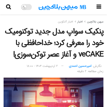
میهن بلاکچین
اخبار
اخبار آلتکوین
پنکیک سواپ مدل جدید توکنومیک
خود را معرفی کرد؛ خداحافظی با
veCAKE و آغاز عصر توکن‌سوزی!
نگارش:‌
امیرحسین احمدی
۲ اردیبهشت ۱۴۰۴ - ۱۸:۰۰
زمان مطالعه: ۲ دقیقه