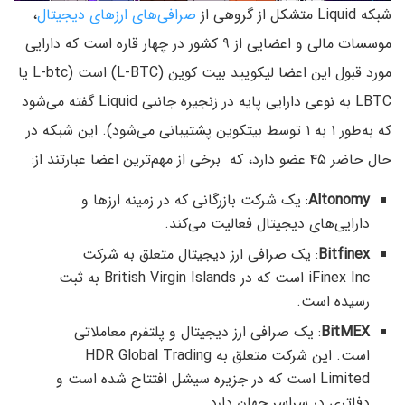
شبکه Liquid متشکل از گروهی از
صرافی‌های ارزهای دیجیتال
،
موسسات مالی و اعضایی از ۹ کشور در چهار قاره است که دارایی
مورد قبول این اعضا لیکویید بیت کوین (L-BTC) است (L-btc یا
‌LBTC به نوعی دارایی پایه در زنجیره جانبی Liquid گفته می‌شود
که به‌طور ۱ به ۱ توسط بیتکوین پشتیبانی می‌شود). این شبکه در
حال حاضر ۴۵ عضو دارد، که برخی از مهم‌ترین اعضا عبارتند از:
Altonomy
: یک شرکت بازرگانی که در زمینه ارزها و
دارایی‌های دیجیتال فعالیت می‌کند.
Bitfinex
: یک صرافی ارز دیجیتال متعلق به شرکت
iFinex Inc است که در British Virgin Islands به ثبت
رسیده است.
BitMEX
: یک صرافی ارز دیجیتال و پلتفرم معاملاتی
است. این شرکت متعلق به HDR Global Trading
Limited است که در جزیره سیشل افتتاح شده است و
دفاتری در سراسر جهان دارد.