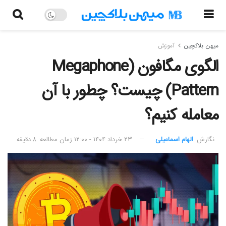
میهن بلاکچین
آموزش
الگوی مگافون (Megaphone
Pattern) چیست؟ چطور با آن
معامله کنیم؟
نگارش:‌
الهام اسماعیلی
۲۳ خرداد ۱۴۰۴ - ۱۲:۰۰
زمان مطالعه: ۸ دقیقه