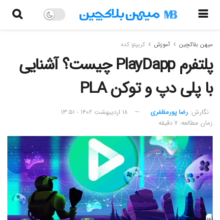
میهن بلاکچین
آموزش
کریپتو کده
پلتفرم PlayDapp چیست؟ آشنایی
با پلی دپ و توکن PLA
نگارش:‌
رضا پورمظفری
۱۸ اردیبهشت ۱۴۰۲ - ۱۳:۵۱
زمان مطالعه: ۷ دقیقه