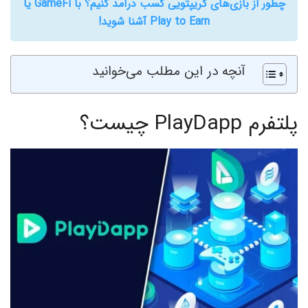
چطور از بازی‌های کریپتویی کسب درآمد کنیم؟ با GameFi‌ یا
Play to Earn آشنا شوید!
آنچه در این مطلب می‌خوانید
پلتفرم PlayDapp چیست؟