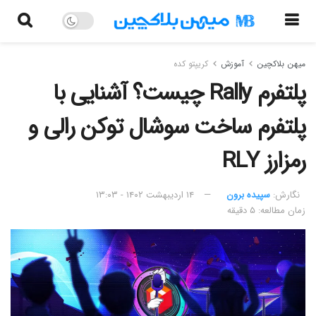
میهن بلاکچین
آموزش
کریپتو کده
پلتفرم Rally چیست؟ آشنایی با
پلتفرم ساخت سوشال توکن رالی و
رمزارز RLY
نگارش:‌
سپیده برون
۱۴ اردیبهشت ۱۴۰۲ - ۱۳:۰۳
زمان مطالعه: ۵ دقیقه