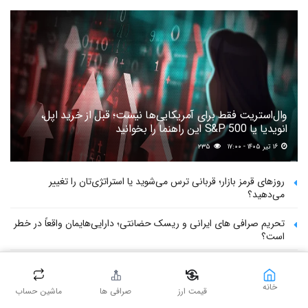
وال‌استریت فقط برای آمریکایی‌ها نیست؛ قبل از خرید اپل،
انویدیا یا S&P 500 این راهنما را بخوانید
۱۶ تیر ۱۴۰۵ - ۱۷:۰۰
۲۳۵
روزهای قرمز بازار؛ قربانی ترس می‌شوید یا استراتژی‌تان را تغییر
می‌دهید؟
تحریم صرافی های ایرانی و ریسک حضانتی؛ دارایی‌هایمان واقعاً در خطر
است؟
گزارش ویژه: اکسکوینو چگونه از اختلالی ادعایی به بحرانی سیستمی
رسید؟ کالبدشکافی ورشکستگی پنهان در فین‌تک ایران
خانه
قیمت ارز
صرافی ها
ماشین حساب
۵ گام طلایی برای ردیابی کیف پول‌ نهنگ‌ها و به دست آوردن سرمایه