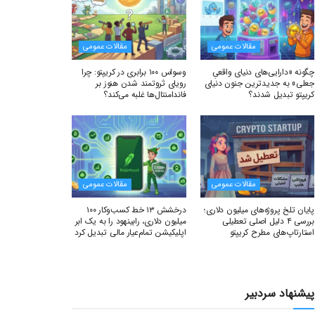
مقالات عمومی
مقالات عمومی
چگونه «دارایی‌های دنیای واقعیِ
وسواس ۱۰۰ برابری در کریپتو: چرا
جعلی» به جدیدترین جنون دنیای
رویای ثروتمند شدن هنوز بر
کریپتو تبدیل شدند؟
فاندامنتال‌ها غلبه می‌کند؟
مقالات عمومی
مقالات عمومی
پایان تلخ پروژه‌های میلیون دلاری؛
درخشش ۱۳ خط کسب‌وکار ۱۰۰
بررسی ۴ دلیل اصلی تعطیلی
میلیون دلاری، رابینهود را به یک ابر
استارتاپ‌های مطرح کریپتو
اپلیکیشن تمام‌عیار مالی تبدیل کرد
پیشنهاد سردبیر