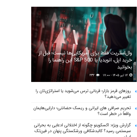
وال‌استریت فقط برای آمریکایی‌ها نیست؛ قبل از
خرید اپل، انویدیا یا S&P 500 این راهنما را
بخوانید
۱۶ تیر ۱۴۰۵ - ۱۷:۰۰
۲۳۲
روزهای قرمز بازار؛ قربانی ترس می‌شوید یا استراتژی‌تان را
تغییر می‌دهید؟
تحریم صرافی های ایرانی و ریسک حضانتی؛ دارایی‌هایمان
واقعاً در خطر است؟
گزارش ویژه: اکسکوینو چگونه از اختلالی ادعایی به بحرانی
سیستمی رسید؟ کالبدشکافی ورشکستگی پنهان در فین‌تک
ایران