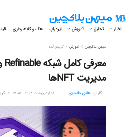
اخبار
تحلیل
آموزش
ایردراپ
هک و کلاهبرداری
قیمت
میهن بلاکچین
آموزش
کریپتو کده
مدیریت NFTها
نگارش:‌
هادی دادجوی
۱۸ اردیبهشت ۱۴۰۲ - ۱۵:۰۵
در
کری