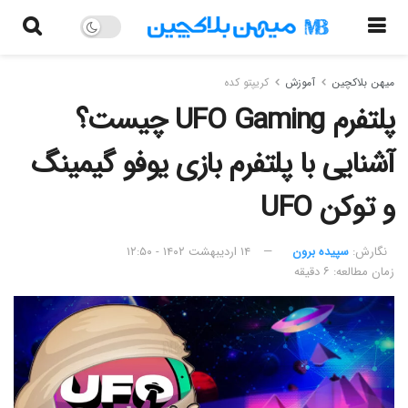
میهن بلاکچین
آموزش
کریپتو کده
پلتفرم UFO Gaming چیست؟
آشنایی با پلتفرم بازی یوفو گیمینگ
و توکن UFO
نگارش:‌
سپیده برون
۱۴ اردیبهشت ۱۴۰۲ - ۱۲:۵۰
زمان مطالعه: ۶ دقیقه