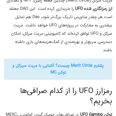
مریت سرکل (Merit Circle) چندین قطعه زمین، NFT و تعدادی
ارز رمزنگاری شده UFO
را خریداری کرده است. این DAO معتقد
است هر چقدر متاورس تاریک بزرگ‌تر شود، Dao هم تمایل
بیشتری به مشارکت در پروژه‌های UFO خواهد داشت. مریت
سرکل و UFO توافق کرده‌اند که کامیونیتی مریت سرکل، امکان
دسترسی سریع‌تر و بهره‌مندی از کمک‌هزینه‌های بازی داشته
باشند.
پلتفرم Merit Circle چیست؟ آشنایی با مریت سیرکل و
توکن MC
رمزارز UFO را از کدام صرافی‌ها
بخریم؟
توکن UFO Gaming
در صرافی‌های متمرکز گیت، کوکوین، MEXC،