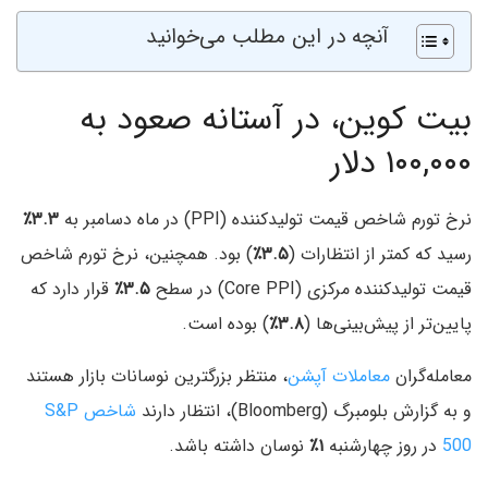
آنچه در این مطلب می‌خوانید
بیت‌ کوین، در آستانه صعود به
۱۰۰,۰۰۰ دلار
نرخ تورم شاخص قیمت تولیدکننده (PPI) در ماه دسامبر به
۳.۳٪
رسید که کمتر از انتظارات (
۳.۵٪
) بود. همچنین، نرخ تورم شاخص
قیمت تولیدکننده مرکزی (Core PPI) در سطح
۳.۵٪
قرار دارد که
پایین‌تر از پیش‌بینی‌ها (
۳.۸٪
) بوده است.
معامله‌گران
معاملات آپشن
، منتظر بزرگترین نوسانات بازار هستند
و به گزارش بلومبرگ (Bloomberg)، انتظار دارند
شاخص S&P
500
در روز چهارشنبه
۱٪
نوسان داشته باشد.