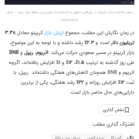
حجم معاملات بازار کریپتو، در روزهای منتهی به انتخابات به پایین‌ترین سطح خود رسید – منبع:
Santiment
در زمان نگارش این مطلب، مجموع
ارزش بازار
کریپتو معادل
۳.۳۸
تریلیون دلار
است و
۲.۳٪
رشد داشته و با توجه به این موضوع،
بازار کریپتو در مسیر صعودی حرکت می‌کند.
اتریوم
،
ریپل
و
BNB
طی روز گذشته به ترتیب
۱.۵٪
،
۱۲٪
و
۱٪
افزایش یافته‌اند، اگرچه
اتریوم و BNB همچنان کاهش‌های هفتگی داشته‌اند. ریپل، با
ثبت
۱۲٪
افزایش روزانه و
۲۲٪
رشد هفتگی، یکی از برترین
دارایی‌های حال حاضر بازار است.
نشان گذاری
تگ:
آمریکا
بیت کوین
پیش بینی بازار