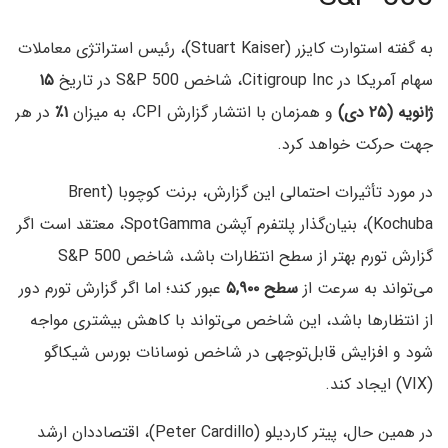
به گفته استوارت کایزر (Stuart Kaiser)، رئیس استراتژی معاملات
سهام آمریکا در Citigroup Inc، شاخص S&P 500 در تاریخ
۱۵
ژانویه (۲۵ دی)
و همزمان با انتشار گزارش CPI، به میزان
۱٪
در هر
جهت حرکت خواهد کرد.
در مورد تأثیرات احتمالی این گزارش، برنت کوچوبا (Brent
Kochuba)، بنیان‌گذار پلتفرم آپشن SpotGamma، معتقد است اگر
گزارش تورم بهتر از سطح انتظارات باشد، شاخص S&P 500
می‌تواند به سرعت از
سطح ۵,۹۰۰
عبور کند؛ اما اگر گزارش تورم دور
از انتظارها باشد، این شاخص می‌تواند با کاهش بیشتری مواجه
شود و افزایش قابل‌توجهی در شاخص نوسانات بورس شیکاگو
(VIX) ایجاد کند.
در همین حال، پیتر کاردیلو (Peter Cardillo)، اقتصاددان ارشد