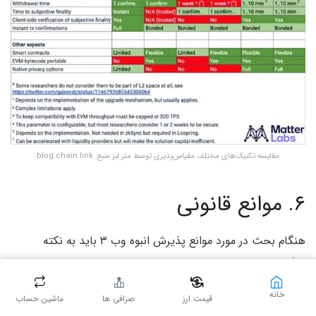
مقایسه تکنیک‌های مختلف مقیاس‌پذیری توسط متر لبز منبع: blog.chain.link
۶. موانع قانونی
هنگام بحث در مورد موانع پذیرش انبوه وب ۳ باید به نکته
دیگری هم توجه کرد. فقدان چارچوب‌های قانونی و
دستورالعمل‌های روشن در خصوص دارایی‌های رمزنگاری،
خانه
قیمت ارز
صرافی ها
ماشین حساب
اپلیکیشن‌های غیرمتمرکز و سازمان‌های غیرمتمرکز توانایی وب ۳ را