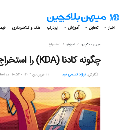
اخبار
تحلیل
آموزش
ایردراپ
هک و کلاهبرداری
قیمت
میهن بلاکچین
آموزش
استخراج
چگونه کادنا (KDA) را استخراج کنیم؟ راهنمای ماینینگ Kadena
نگارش:‌
فرزاد تمیمی فرد
۲۱ فروردین ۱۴۰۳ - ۱۰:۵۴
در
است