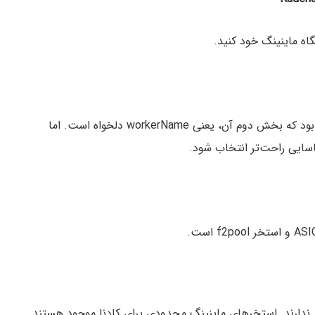
گاه ماینینگ خود کنید.
نام کاربری شما walletAddress.workerName خواهد بود که بخش دوم آن، یعنی workerName دلخواه است. اما
اسایی راحت‌تر انتخاب شود.
ار ندارند. استخر‌های ماینینگ محدودی برای کادنا موجود هستند