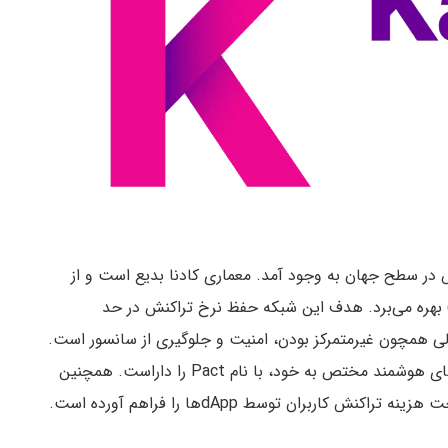
 در سطح جهان به وجود آمد. معماری کادنا بدیع است و از
ختاری چند زنجیره‌ای همراه با گواه اثبات کار (PoW) بهره می‌برد. هدف این شبکه حفظ نرخ تراکنش در حد
لی همچون غیرمتمرکز بودن، امنیت و جلوگیری از سانسور است.
این شبکه هیبریدی، زبان برنامه‌نویسی توسعه قراردادهای هوشمند مختص به خود،‌ با نام Pact را داراست. همچنین
 کاربران توسط dAppها را فراهم آورده است.