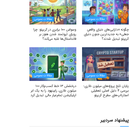
مقالات عمومی
مقالات عمومی
چگونه «دارایی‌های دنیای واقعیِ
وسواس ۱۰۰ برابری در کریپتو: چرا
جعلی» به جدیدترین جنون دنیای
رویای ثروتمند شدن هنوز بر
کریپتو تبدیل شدند؟
فاندامنتال‌ها غلبه می‌کند؟
مقالات عمومی
مقالات عمومی
پایان تلخ پروژه‌های میلیون دلاری؛
درخشش ۱۳ خط کسب‌وکار ۱۰۰
بررسی ۴ دلیل اصلی تعطیلی
میلیون دلاری، رابینهود را به یک ابر
استارتاپ‌های مطرح کریپتو
اپلیکیشن تمام‌عیار مالی تبدیل کرد
پیشنهاد سردبیر