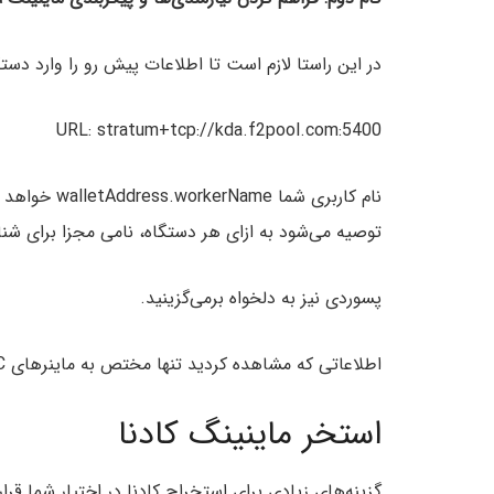
در این راستا لازم است تا اطلاعات پیش رو را وارد دست
URL: stratum+tcp://kda.f2pool.com:5400
توصیه می‌شود به ازای هر دستگاه، نامی مجزا برای شن
پسوردی نیز به دلخواه برمی‌گزینید.
اطلاعاتی که مشاهده کردید تنها مختص به ماینر‌های ASIC و استخر f2pool است.
استخر ماینینگ کادنا
گزینه‌های زیادی برای استخراج کادنا در اختیار شما قر