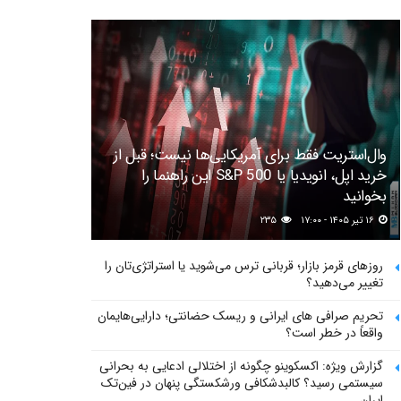
وال‌استریت فقط برای آمریکایی‌ها نیست؛ قبل از
خرید اپل، انویدیا یا S&P 500 این راهنما را
بخوانید
۱۶ تیر ۱۴۰۵ - ۱۷:۰۰
۲۳۵
روزهای قرمز بازار؛ قربانی ترس می‌شوید یا استراتژی‌تان را
تغییر می‌دهید؟
تحریم صرافی های ایرانی و ریسک حضانتی؛ دارایی‌هایمان
واقعاً در خطر است؟
گزارش ویژه: اکسکوینو چگونه از اختلالی ادعایی به بحرانی
سیستمی رسید؟ کالبدشکافی ورشکستگی پنهان در فین‌تک
ایران