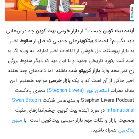
آینده بیت کوین
چیست؟ از
بازار خرسی بیت کوین
چه درس‌هایی
باید بگیریم؟ احتمالا
بیتکوینر
های جدیدی که قبل از
سقوط
اخیر
به بازار پیوستند، دل خوشی از اتفاقات اخیر ندارند. به ویژه اگر به
امید ثبت رکورد تاریخی جدید و با این دید که دیگر سقوط بزرگی
رخ نمی‌دهد وارد
بازار کریپتو
شده باشند. اما داده‌های چند هفته
اخیر حاکی از آن است که با یک
بازار خرسی
مواجه هستیم. این
مقاله نظرات
استفان لیورا (Stephan Livera)
مجری پادکست
Stephan Livera Podcast و مدیرعامل شرکت
Swan Bitcoin
International
در مورد آینده بیت کوین، چشم‌اندازهای مثبت
وضعیت بازار و نکات مهم بازار خرسی بیت‌کوین است. با
میهن
بلاکچین
همراه باشید.