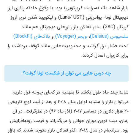
بازار شاهد یک «سرایت کریپتویی» بود. با وقوع حادثه پانزی ارز
دیجیتال لونا- یو‌اس‌تی (Luna/ UST) و لیکویید شدن تری اروز
کپیتال (3AC) سایر فعالان بازار ارزهای دیجیتال هم مانند
سلسیوس (Celsius)
،
ویجر (Voyager)
و
بلاک‌فای (BlockFi)
تحت فشار قرار گرفتند و محدودیت‌هایی مانند توقف برداشت را
برای کاربران اعمال کردند.
چه درس هایی می توان از شکست لونا گرفت؟
شاید چند ماه طول بکشد تا بفهمیم در کجای چرخه قرار داریم.
می‌توان بازار را مشابه اوایل سال ۲۰۱۸ و بعد از ثبت اوج تاریخی
۲۰ هزار دلاری در دسامبر ۲۰۱۷ (آذر ماه ۹۶) در نظرگرفت. در آن
زمان، بیت کوین دوران جوانی را می‌گذراند و قیمت روبه‌افزایش
بود. سرانجام در سال ۲۰۱۸، اکثر فعالان بازار متوجه شدند که
بازار