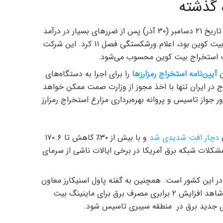
ه گذشته
شرکت Core Scientific (با نماد بورسی CORZ) در تاریخ ۲۱ دسامبر (۳۰ آذر) پس از ضررهای بسیار در درآمد
امسال خود که بخشی از آن ناشی از کاهش قیمت بیت کوین بود، اعلام ورشکستگی فصل ۱۱ کرد. این شرکت
آیین‌نامه استخراج رمزارزها
را برای اجرا به دستگاه‌های
اج در ایران تنها با اخذ مجوز از وزارت صمت ممکن خواهد
 جواز تاسیس و پروانه بهره‌برداری مزارع استخراج رمزارز
دچار افت شدیدی شد
و با بیش از ۳۰٪ کاهش تا ۱۷۰.۶
شکلات شبکه برق آمریکا در برخی ایالات ناشی از سرمای
در این کشور است. همچنین به گفته پاول اسنیکارز معاون
وزیر انرژی در این کشور، ممکن است در سال آینده شاهد افزایش ۲ برابری مصرف برق برای ماینینگ بیت
های جدید برق در منطقه سیبری تاسیس شود.