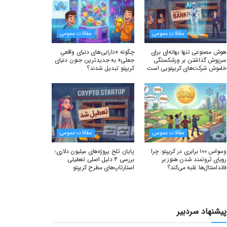
مقالات عمومی
مقالات عمومی
هوش مصنوعی تنها بهانه‌ای برای
چگونه «دارایی‌های دنیای واقعیِ
سرپوش گذاشتن بر ورشکستگی
جعلی» به جدیدترین جنون دنیای
خاموش شرکت‌های کریپتویی است
کریپتو تبدیل شدند؟
مقالات عمومی
مقالات عمومی
وسواس ۱۰۰ برابری در کریپتو: چرا
پایان تلخ پروژه‌های میلیون دلاری؛
رویای ثروتمند شدن هنوز بر
بررسی ۴ دلیل اصلی تعطیلی
فاندامنتال‌ها غلبه می‌کند؟
استارتاپ‌های مطرح کریپتو
پیشنهاد سردبیر