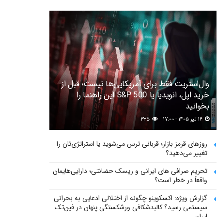
وال‌استریت فقط برای آمریکایی‌ها نیست؛ قبل از
خرید اپل، انویدیا یا S&P 500 این راهنما را
بخوانید
۱۶ تیر ۱۴۰۵ - ۱۷:۰۰
۲۳۵
روزهای قرمز بازار؛ قربانی ترس می‌شوید یا استراتژی‌تان را
تغییر می‌دهید؟
تحریم صرافی های ایرانی و ریسک حضانتی؛ دارایی‌هایمان
واقعاً در خطر است؟
گزارش ویژه: اکسکوینو چگونه از اختلالی ادعایی به بحرانی
سیستمی رسید؟ کالبدشکافی ورشکستگی پنهان در فین‌تک
ایران