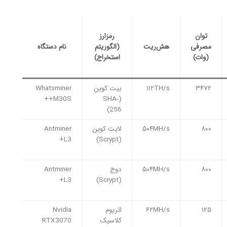
توان
رمزارز
مصرفی
هش‌ریت
(الگوریتم
نام دستگاه
(وات)
استخراج)
۳۴۷۲
۱۱۲TH/s
بیت کوین
Whatsminer
M30S++
(SHA-
256)
۸۰۰
۵۰۴MH/s
لایت کوین
Antminer
L3+
(Scrypt)
۸۰۰
۵۰۴MH/s
دوج
Antminer
L3+
(Scrypt)
۱۲۵
۶۲MH/s
اتریوم
Nvidia
کلاسیک
RTX3070