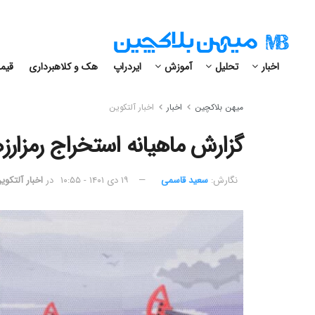
اخبار
تحلیل
آموزش
ایردراپ
هک و کلاهبرداری
قیمت
میهن بلاکچین
اخبار
اخبار آلتکوین
گزارش ماهیانه استخراج رمزارزها؛ 
نگارش:‌
سعید قاسمی
۱۹ دی ۱۴۰۱ - ۱۰:۵۵
در
اخبار آلتکوی