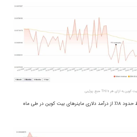
 ازای هر TH/s منبع: پول‌بی
همان‌طور که از نمودار بالا مشخص است به طور متوسط حدود ۱۸٪ از درآمد دلاری ماینرهای بیت کوین در طی ماه