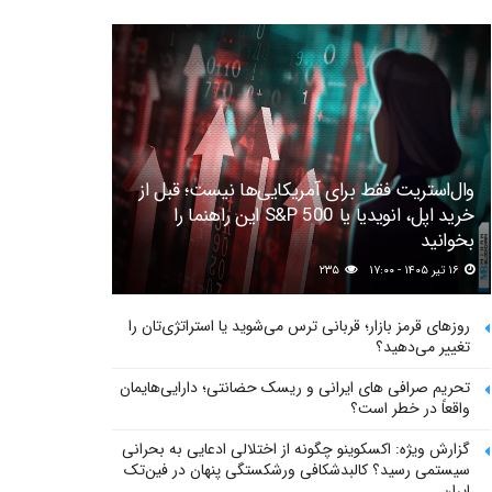
وال‌استریت فقط برای آمریکایی‌ها نیست؛ قبل از
خرید اپل، انویدیا یا S&P 500 این راهنما را
بخوانید
۱۶ تیر ۱۴۰۵ - ۱۷:۰۰
۲۳۵
روزهای قرمز بازار؛ قربانی ترس می‌شوید یا استراتژی‌تان را
تغییر می‌دهید؟
تحریم صرافی های ایرانی و ریسک حضانتی؛ دارایی‌هایمان
واقعاً در خطر است؟
گزارش ویژه: اکسکوینو چگونه از اختلالی ادعایی به بحرانی
سیستمی رسید؟ کالبدشکافی ورشکستگی پنهان در فین‌تک
ایران