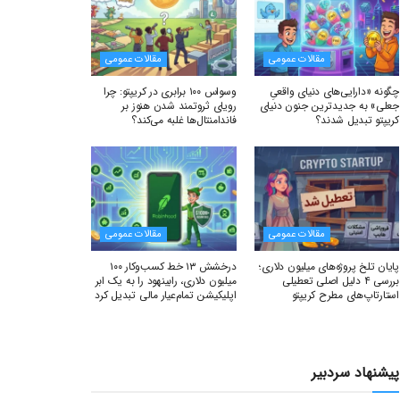
مقالات عمومی
مقالات عمومی
چگونه «دارایی‌های دنیای واقعیِ
وسواس ۱۰۰ برابری در کریپتو: چرا
جعلی» به جدیدترین جنون دنیای
رویای ثروتمند شدن هنوز بر
کریپتو تبدیل شدند؟
فاندامنتال‌ها غلبه می‌کند؟
مقالات عمومی
مقالات عمومی
پایان تلخ پروژه‌های میلیون دلاری؛
درخشش ۱۳ خط کسب‌وکار ۱۰۰
بررسی ۴ دلیل اصلی تعطیلی
میلیون دلاری، رابینهود را به یک ابر
استارتاپ‌های مطرح کریپتو
اپلیکیشن تمام‌عیار مالی تبدیل کرد
پیشنهاد سردبیر