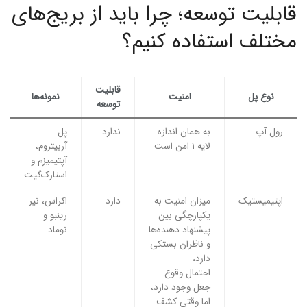
قابلیت توسعه؛ چرا باید از بریج‌های
مختلف استفاده کنیم؟
قابلیت
نوع پل
امنیت
نمونه‌ها
توسعه
رول آپ
به همان اندازه
ندارد
پل
لایه ۱ امن است
آربیتروم،
آپتیمیزم و
استارک‌گیت
اپتیمیستیک
میزان امنیت به
دارد
اکراس، نیر
یکپارچگی بین
رینبو و
پیشنهاد دهنده‌ها
نوماد
و ناظران بستکی
دارد،
احتمال وقوع
جعل وجود دارد،
اما وقتی کشف