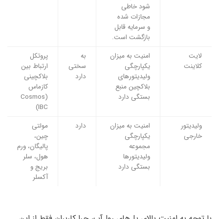
شود خاطی
مجازات شده
و سرمایه قابل
بازگشت است.
لایت
امنیت به میزان
به
پروتکل
کلاینت
یکپارچگی
سختی
ارتباط بین
ولیدیتورهای
دارد
بلاکچینی
بلاکچین منبع
کازماس
بستگی دارد
(Cosmos
IBC)
ولیدیتور
امنیت به میزان
دارد
مولتی
خارجی
یکپارچگی
چین،
مجموعه
پالیگان، ورم
ولیدیتورها
هول، سلر
بستگی دارد
بریج و
آکسلر
با توجه به امنیت بالای پل‌های رول‌آپ، چرا کاربران فقط از این