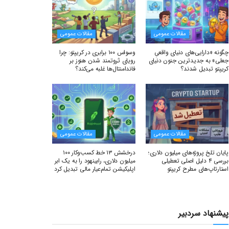
مقالات عمومی
مقالات عمومی
چگونه «دارایی‌های دنیای واقعیِ
وسواس ۱۰۰ برابری در کریپتو: چرا
جعلی» به جدیدترین جنون دنیای
رویای ثروتمند شدن هنوز بر
کریپتو تبدیل شدند؟
فاندامنتال‌ها غلبه می‌کند؟
مقالات عمومی
مقالات عمومی
پایان تلخ پروژه‌های میلیون دلاری؛
درخشش ۱۳ خط کسب‌وکار ۱۰۰
بررسی ۴ دلیل اصلی تعطیلی
میلیون دلاری، رابینهود را به یک ابر
استارتاپ‌های مطرح کریپتو
اپلیکیشن تمام‌عیار مالی تبدیل کرد
پیشنهاد سردبیر