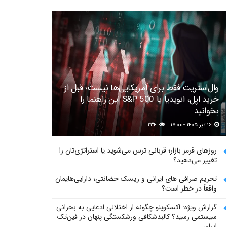
وال‌استریت فقط برای آمریکایی‌ها نیست؛ قبل از
خرید اپل، انویدیا یا S&P 500 این راهنما را
بخوانید
۱۶ تیر ۱۴۰۵ - ۱۷:۰۰
۲۳۴
روزهای قرمز بازار؛ قربانی ترس می‌شوید یا استراتژی‌تان را
تغییر می‌دهید؟
تحریم صرافی های ایرانی و ریسک حضانتی؛ دارایی‌هایمان
واقعاً در خطر است؟
گزارش ویژه: اکسکوینو چگونه از اختلالی ادعایی به بحرانی
سیستمی رسید؟ کالبدشکافی ورشکستگی پنهان در فین‌تک
ایران