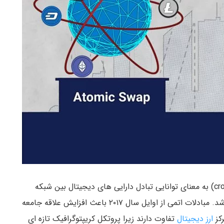
بین زنجیره ای (cross-chain atomic swap) به معنای توانایی تبادل دارایی های دیجیتال بین شبکه
بدون دخالت نهاد مرکزی می‌باشد. مبادلات اتمی از اوایل سال ۲۰۱۷ باعث افزایش علاقه جامعه
رکز
ارز دیجیتال
تفاوت دارند زیرا پروتکل کریپتوگرافیک تازه ای