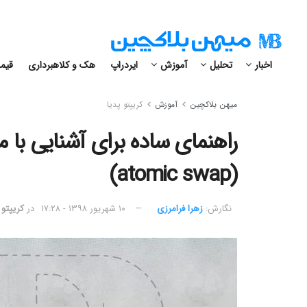
اخبار
تحلیل
آموزش
ایردراپ
هک و کلاهبرداری
قیمت
میهن بلاکچین
آموزش
کریپتو پدیا
راهنمای ساده برای آشنایی با م
(atomic swap)
نگارش:‌
زهرا فرامرزی
۱۰ شهریور ۱۳۹۸ - ۱۷:۲۸
در
کریپتو 