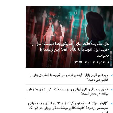
وال‌استریت فقط برای آمریکایی‌ها نیست؛ قبل از
خرید اپل، انویدیا یا S&P 500 این راهنما را
بخوانید
۱۶ تیر ۱۴۰۵ - ۱۷:۰۰
۲۳۲
روزهای قرمز بازار؛ قربانی ترس می‌شوید یا استراتژی‌تان را
تغییر می‌دهید؟
تحریم صرافی های ایرانی و ریسک حضانتی؛ دارایی‌هایمان
واقعاً در خطر است؟
گزارش ویژه: اکسکوینو چگونه از اختلالی ادعایی به بحرانی
سیستمی رسید؟ کالبدشکافی ورشکستگی پنهان در فین‌تک
ایران