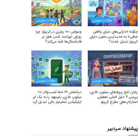
مقالات عمومی
مقالات عمومی
چگونه «دارایی‌های دنیای واقعیِ
وسواس ۱۰۰ برابری در کریپتو: چرا
جعلی» به جدیدترین جنون دنیای
رویای ثروتمند شدن هنوز بر
کریپتو تبدیل شدند؟
فاندامنتال‌ها غلبه می‌کند؟
مقالات عمومی
مقالات عمومی
پایان تلخ پروژه‌های میلیون دلاری؛
درخشش ۱۳ خط کسب‌وکار ۱۰۰
بررسی ۴ دلیل اصلی تعطیلی
میلیون دلاری، رابینهود را به یک ابر
استارتاپ‌های مطرح کریپتو
اپلیکیشن تمام‌عیار مالی تبدیل کرد
پیشنهاد سردبیر