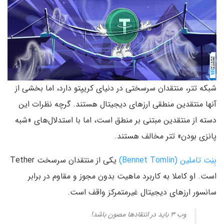
شبکه تتر، منتقدان سرسختی در دنیای کریپتو دارد، اما بخشی از
آنها منتقدین منطقی ارزهای دیجیتال هستند. گرچه نظرات این
دسته از منتقدین مبتنی بر منطق است، اما با استدلال‌های «شبه
پانزی بودن» تتر مخالف هستند.
بِنِت تاملین (Bennet Tomlin)
یکی از منتقدان سرسخت Tether
است. او کاملا به کاربرد ماهیت بدون مجوز و مقاوم در برابر
سانسور ارزهای دیجیتال غیرمتمرکز واقف است.
وب ۳ باید در انتقادها مصون باشد!