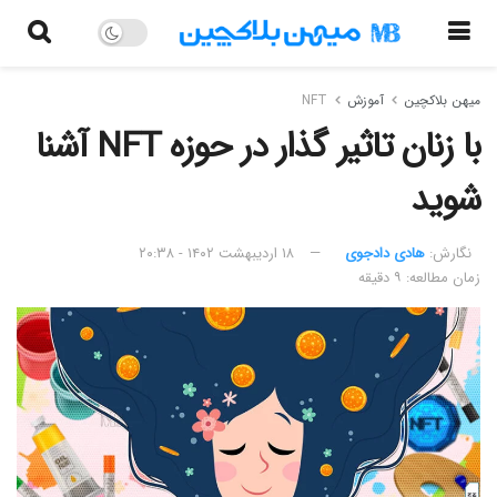
میهن بلاکچین
آموزش
NFT
با زنان تاثیر گذار در حوزه NFT آشنا
شوید
نگارش:‌
هادی دادجوی
۱۸ اردیبهشت ۱۴۰۲ - ۲۰:۳۸
زمان مطالعه: ۹ دقیقه