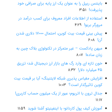
بایننس ریپل را به عنوان یک ارز پایه برای صرافی خود
پذیرفت!
۳:۵۱
استفاده از اطلاعات افراد معروف برای کسب درآمد در
مرورگر بریو!
۴:۲۹
پیش بینی قیمت بیت کوین، احتمال ۱۷۰۰۰ دلاری شدن
آن!
۶:۰۸
میهن پادکست – غیر متمرکز در تکنولوژی بلاک چین به
زبان ساده!
۸:۰۷
خون تازه ای وارد رگ های بازار ارز دیجیتال شد؛ تزریق
۴۵ میلیارد دلار!
۸:۳۲
افزایش مقیاس پذیری شبکه لایتنینگ؛ آیا بر قیمت بیت
کوین تاثیرگذار است؟
۱۰:۰۳
جدال ترون با اتریوم؛ عبور از یک میلیون حساب کاربری!
۱۱:۱۷
آموزش کیف پول کاردانو؛ با اینفینیتو آشنا شوید
۱۱:۵۹