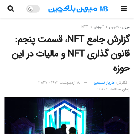
میهن بلاکچین
آموزش
NFT
گزارش جامع NFT، قسمت پنجم:
قانون گذاری NFT و مالیات در این
حوزه
نگارش:‌
مازیار نسیمی
۱۸ اردیبهشت ۱۴۰۲ - ۲۰:۳۰
زمان مطالعه: ۴ دقیقه