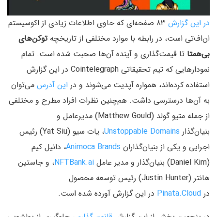
در این گزارش
۸۳ صفحه‌ای که حاوی اطلاعات زیادی از اکوسیستم
ان‌اف‌تی است، در رابطه با موارد مختلفی از تاریخچه
توکن‌های
بی‌همتا
تا قیمت‌گذاری و آینده آن‌ها صحبت شده است. تمام
نمودارهایی که تیم تحقیقاتی Cointelegraph در این گزارش
استفاده کرده‌اند، همواره آپدیت می‌شوند و در
این آدرس
می‌توان
به آن‌ها درسترسی داشت. هم‌چنین نظرات افراد مطرح و مختلفی
از جمله متیو گولد (Matthew Gould) مدیرعامل و
بنیان‌گذار
Unstoppable Domains
، یات سیو (Yat Siu) رئیس
اجرایی و یکی از بنیان‌گذاران
Animoca Brands
، دانیل کیم
(Daniel Kim) بنیان‌گذار و مدیر عامل
NFTBank.ai
، و جاستین
هانتر (Justin Hunter) رئیس توسعه محصول
در
Pinata.Cloud
در این گزارش آورده شده است.
در پنجمین بخش از این گزارش
قانون گذاری
، جلوگیری از پولشویی