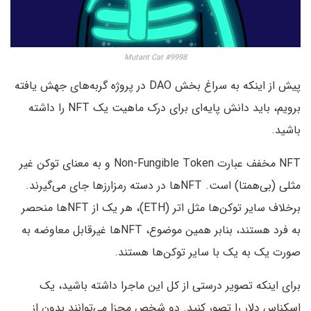
Mutant Cat #9998
پیش از اینکه به سراغ بخش DAO در پروژه گربه‌های جهش یافته
برویم، باید دانش پایه‌ای برای درک ماهیت یک NFT را داشته
باشید.
NFT مخفف عبارت Non-Fungible Token و به معنای توکن غیر
مثلی (بی‌همتا) است. NFT‌ها در دسته رمزارز‌ها جای می‌گیرند.
برخلاف سایر توکن‌ها مثل اتر (ETH)، هر یک از NFT‌ها منحصر
به فرد هستند، بنابر همین موضوع، NFT‌ها غیرقابل معاوضه به
صورت یک به یک با سایر توکن‌ها هستند.
برای اینکه تصویر درستی از کل این ماجرا داشته باشید، یک
اسکناس دلار را تصور کنید. دو شخص مجزا می‌توانند بدون از