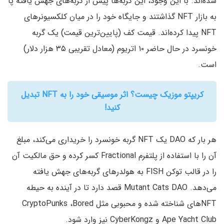
شده‌اند. با این وجود، این گربه‌ها پیش از گربه‌های جهش یافته پا
به بازار NFT گذاشتند و جایگاه خود را در میان کلکسیونر‌های
NFT پیدا کرده‌اند. قیمت کف (پایین‌ترین قیمت) یک گربه
خونسرد در حال حاضر ۱۰ اتریوم (معادل تقریبی ۳۵ هزار دلار)
است.
کریپتو موزیک چیست؟ اثر موسیقی خود را به NFT تبدیل
کنید!
هر بار که DAO یک NFT گربه خونسرد را خریداری می‌کند، مبلغ
آن را با استفاده از پلتفرم Fractional کسر کرده و حق مالکیت آن
را در قالب توکن FISH به هولدرهای گربه‌های جهش یافته
می‌دهد. Mutant Cats DAO قصد دارد تا در آینده به حیطه
NFT‌های شناخته شده و محبوبی مثل CryptoPunks‌ ،Bored
Ape Yacht Club و CyberKongz نیز وارد شود.