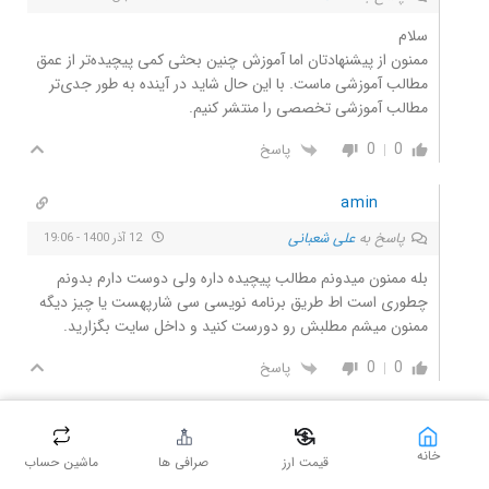
سلام
ممنون از پیشنهادتان اما آموزش چنین بحثی کمی پیچیده‌تر از عمق
مطالب آموزشی ماست. با این حال شاید در آینده به طور جدی‌تر
مطالب آموزشی تخصصی را منتشر کنیم.
0
0
پاسخ
amin
پاسخ به
علی شعبانی
12 آذر 1400 - 19:06
بله ممنون میدونم مطالب پیچیده داره ولی دوست دارم بدونم
چطوری است اط طریق برنامه نویسی سی شارپهست یا چیز دیگه
ممنون میشم مطلبش رو دورست کنید و داخل سایت بگزارید.
0
0
پاسخ
علی شعبانی
خانه
پاسخ به
amin
13 آذر 1400 - 14:40
قیمت ارز
صرافی ها
ماشین حساب