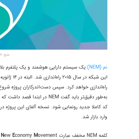
منبع: smartereum.com
نم (NEM)
یک سیستم دارایی هوشمند و یک پلتفرم بل
به‌طور دقیق‌تر باید گفت NEM در ابتدا قصد داشت که یک
وارد بازار شد.
کلمه NEM مخفف عبارت
M
conomy
E
ew
N
t