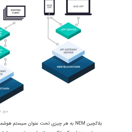
منبع: cryptonomist.ch
بلاکچین NEM به هر چیزی تحت عنوان سیستم هوشمند سرمایه (