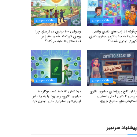
مقالات عمومی
مقالات عمومی
چگونه «دارایی‌های دنیای واقعیِ
وسواس ۱۰۰ برابری در کریپتو: چرا
جعلی» به جدیدترین جنون دنیای
رویای ثروتمند شدن هنوز بر
کریپتو تبدیل شدند؟
فاندامنتال‌ها غلبه می‌کند؟
مقالات عمومی
مقالات عمومی
پایان تلخ پروژه‌های میلیون دلاری؛
درخشش ۱۳ خط کسب‌وکار ۱۰۰
بررسی ۴ دلیل اصلی تعطیلی
میلیون دلاری، رابینهود را به یک ابر
استارتاپ‌های مطرح کریپتو
اپلیکیشن تمام‌عیار مالی تبدیل کرد
پیشنهاد سردبیر