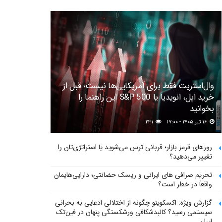
وال‌استریت فقط برای آمریکایی‌ها نیست؛ قبل از
خرید اپل، انویدیا یا S&P 500 این راهنما را
بخوانید
۱۶ تیر ۱۴۰۵ - ۱۷:۰۰
۲۳۱
روزهای قرمز بازار؛ قربانی ترس می‌شوید یا استراتژی‌تان را
تغییر می‌دهید؟
تحریم صرافی های ایرانی و ریسک حضانتی؛ دارایی‌هایمان
واقعاً در خطر است؟
گزارش ویژه: اکسکوینو چگونه از اختلالی ادعایی به بحرانی
سیستمی رسید؟ کالبدشکافی ورشکستگی پنهان در فین‌تک
ایران