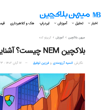
اخبار
تحلیل
آموزش
ایردراپ
هک و کلاهبرداری
قیمت
میهن بلاکچین
آموزش
کریپتو کده
بلاکچین NEM چیست؟ آشنایی با پلتفرم نم و ارز دیجیتال XEM
نگارش:‌
انسیه آرزومندی
و
فرزین توفیق
۱۷ آبان ۱۴۰۲ - ۱۳:۲۳