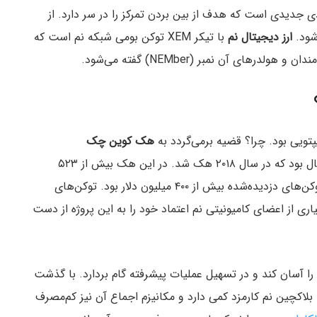
 جدیدی است که هدف از بین بردن تمرکز را در سر دارد. از
‌شود.
ارز دیجیتال نم
با تیکر XEM توکن بومی شبکه نم است که
های آن نمبر (NEMber) گفته می‌شود.
پتویی بود. چرا؟ قضیه برمی‌گردد به
هک کوین چک
. کوین چک یک صرافی محبوب ارز دیجیتال بود که در سال ۲۰۱۸ هک شد. در این هک بیش از ۵۲۳
میلیون توکن XEM به سرقت رفت. در آن زمان ارزش توکن‌های دزدیده‌شده بیش از ۴۰۰ میلیون دلار بود. توکن‌های
ری از اعضای کامیونیتی نم اعتماد خود را به این پروژه از دست
آسان کند و در تسهیل عملیات پیشرفته گام بردارد. با گذشت
اکچین نم کارمزد کمی دارد و مکانیزم اجماع آن نیز کم‌مصرف