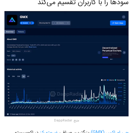
سودها را با کاربران تقسیم می‌کند
منبع:‌ DappRadar
جی ام ‌اکس (GMX)
بزرگترین صرافی
غیرمتمرکز
در اکوسیستم