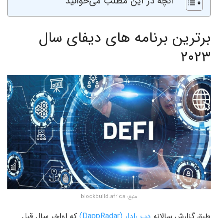
آنچه در این مطلب می‌خوانید
برترین برنامه های دیفای سال
۲۰۲۳
منبع:‌ blockbuild.africa
طبق گزارش سالانه
دپ رادار (DappRadar)
که اواخر سال قبل