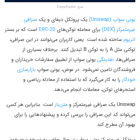
منبع:‌ DappRadar
یونی سواپ (Uniswap)
یک پروتکل دیفای و یک
صرافی
غیرمتمرکز (DEX)
برای معامله توکن‌های
ERC-20
است که بر بستر
اتریوم
ساخته شده است. یعنی کاربران می‌توانند در این صرافی،
توکنی مثل A را به توکن B تبدیل کنند. برخلاف بسیاری از
صرافی‌ها،
نقدینگی
یونی سواپ از تطبیق سفارشات خریداران و
فروشندگان تامین نمی‌شود. در عوض، یونی سواپ
بازارسازی
خودکار
را به کار می‌گیرد که با استفاده از معادله ریاضی و
استخرهای توکن، معاملات انجام می‌دهد.
Uniswap یک صرافی غیرمتمرکز و
متن‌باز
است. بنابراین هر کسی
می‌تواند کد این صرافی را بررسی کرده و پیشنهادهایی را برای
بهبود آن مطرح کند.
پروتکل غیرمتمرکز یونی سواپ در حال حاضر به نسخه سوم خود