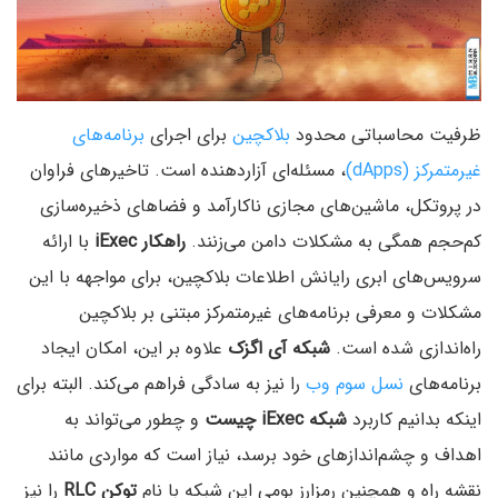
ظرفیت محاسباتی محدود
بلاکچین
برای اجرای
برنامه‌های
غیرمتمرکز (dApps)
، مسئله‌ای آزاردهنده است. تاخیرهای فراوان
در پروتکل، ماشین‌های مجازی ناکارآمد و فضاهای ذخیره‌سازی
کم‌حجم همگی به مشکلات دامن می‌زنند.
راهکار iExec
با ارائه
سرویس‌های ابری رایانش اطلاعات بلاکچین، برای مواجهه با این
مشکلات و معرفی برنامه‌های غیرمتمرکز مبتنی بر بلاکچین
راه‌اندازی شده است.
شبکه آی اگزک
علاوه بر این، امکان ایجاد
برنامه‌های
نسل سوم وب
را نیز به سادگی فراهم می‌کند. البته برای
اینکه بدانیم کاربرد
شبکه iExec چیست
و چطور می‌تواند به
اهداف و چشم‌اندازهای خود برسد، نیاز است که مواردی مانند
نقشه راه و همچنین رمزارز بومی این شبکه با نام
توکن RLC
را نیز