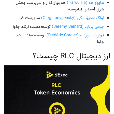
هایوو هه (Haiwu He)
هم‌بنیان‌گذار و سرپرست بخش
شرق آسیا و اقیانوسیه
اولگ لودیژنسکی (Oleg Lodygensky)
سرپرست فنی
جرمی برنارد (Jérémy Bernard)
توسعه‌دهنده ارشد جاوا
فردریک کوردیه (Frédéric Cordier)
توسعه‌دهنده ارشد
جاوا
ارز دیجیتال RLC چیست؟