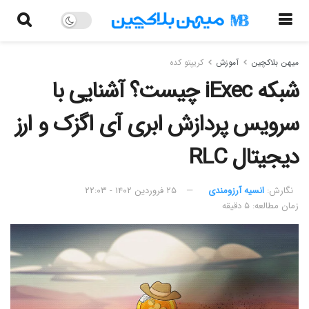
میهن بلاکچین
آموزش
کریپتو کده
شبکه iExec چیست؟ آشنایی با
سرویس پردازش ابری آی اگزک و ارز
دیجیتال RLC
نگارش:‌
انسیه آرزومندی
۲۵ فروردین ۱۴۰۲ - ۲۲:۰۳
زمان مطالعه: ۵ دقیقه