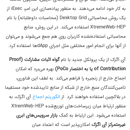
به کار خود ادامه می‌دهند. به منظور پیاده‌سازی این امر، iExec از
یک روش محاسباتی Desktop Grid (محاسبات داوطلبانه) با نام
XtremeWeb-HEP استفاده می‌کند. در این روش، منابع
محاسباتی استفاده‌نشده کاربران روی هم جمع می‌شوند و می‌توان
از آنها برای انجام امور مختلفی مثل اجرای dAppها استفاده کرد.
آی اگزک از یک پروتکل جدید با نام
گواه اثبات مشارکت (Proof
of Contribution یا به اختصار PoCo)
بهره می‌برد که امکان
اجماع خارج از زنجیره را فراهم می‌کند. به لطف این فناوری،
تامین‌کنندگان منبع خارج از شبکه از منابع تاییدشده خود مستقیما
در بلاکچین استفاده خواهند کرد. از
الگوریتم اجماع
آی اگزک، به
منظور ارتباط میان زیرساخت‌های توزیع‌شده XtremWeb-HEP
استفاده می‌شود. این ارتباط به کمک
بازار سرویس‌های ابری
غیرمتمرکز آی اگزک
امکان‌پذیر است که اعتماد میان