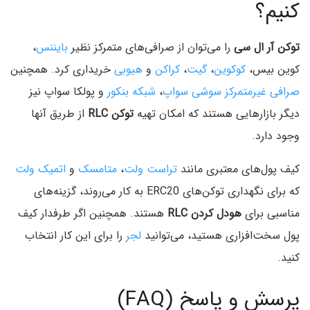
کنیم؟
توکن آر ال سی
را می‌توان از صرافی‌های متمرکز نظیر
بایننس
،
کوین بیس،
کوکوین
،
گیت
،
کراکن
و
هیوبی
خریداری کرد. همچنین
صرافی غیرمتمرکز
سوشی سواپ
،
شبکه بنکور
و پولکا سواپ نیز
دیگر بازارهایی هستند که امکان تهیه
توکن RLC
از طریق آنها
وجود دارد.
کیف پول‌های معتبری مانند
تراست ولت
،
متامسک
و
اتمیک ولت
که برای نگهداری توکن‌های ERC20 به کار می‌روند، گزینه‌های
مناسبی برای
هودل کردن RLC
هستند. همچنین اگر طرفدار کیف
پول سخت‌افزاری هستید، می‌توانید
لجر
را برای این کار انتخاب
کنید.
پرسش و پاسخ (FAQ)