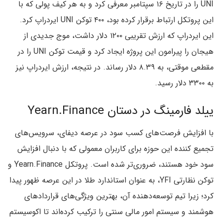
UNI را در تاریخ ۱۶ سپتامبر معرفی کرد و به هر کیف پولی که با
این پروتکل ارتباط برقرار کرده بود، ۴۰۰ توکن UNI ایردراپ کرد.
این ایردراپ که ارزش تقریبی ۱۲۰۰ دلار داشت، موج جدیدی از
هیجان را پیرامون این پروژه ایجاد کرد و قیمت توکن UNI را در
مقطعی موقتی، به ۸.۳۹ دلار رساند. در نتیجه، ارزش ایردراپ نیز
به ۳۳۰۰ دلار رسید.
ییلد فارمینگ در دستان Yearn.Finance
با افزایش فرصت‌های کسب سود در عرصه دیفای، سرویس‌های
تجمیع کننده این حوزه برای کاربران معمولی که با دنبال افزایش
سود خود هستند، ضروری‌تر شده است. پروتکل Yearn.Finance و
توکن نظارتی YFI، به عنوان استاندارد طلا در این عرصه ظهور پیدا
کرد؛ زیرا تیم توسعه‌دهنده آن، بهترین ویژگی‌های قراردادهای
هوشمند و سیستم امور مالی سنتی را ترکیب کرده‌اند تا اکوسیستم