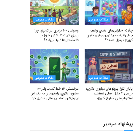
مقالات عمومی
مقالات عمومی
چگونه «دارایی‌های دنیای واقعیِ
وسواس ۱۰۰ برابری در کریپتو: چرا
جعلی» به جدیدترین جنون دنیای
رویای ثروتمند شدن هنوز بر
کریپتو تبدیل شدند؟
فاندامنتال‌ها غلبه می‌کند؟
مقالات عمومی
مقالات عمومی
پایان تلخ پروژه‌های میلیون دلاری؛
درخشش ۱۳ خط کسب‌وکار ۱۰۰
بررسی ۴ دلیل اصلی تعطیلی
میلیون دلاری، رابینهود را به یک ابر
استارتاپ‌های مطرح کریپتو
اپلیکیشن تمام‌عیار مالی تبدیل کرد
پیشنهاد سردبیر