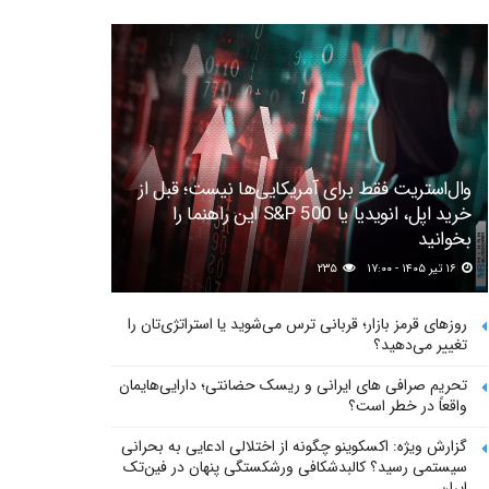
وال‌استریت فقط برای آمریکایی‌ها نیست؛ قبل از
خرید اپل، انویدیا یا S&P 500 این راهنما را
بخوانید
۱۶ تیر ۱۴۰۵ - ۱۷:۰۰
۲۳۵
روزهای قرمز بازار؛ قربانی ترس می‌شوید یا استراتژی‌تان را
تغییر می‌دهید؟
تحریم صرافی های ایرانی و ریسک حضانتی؛ دارایی‌هایمان
واقعاً در خطر است؟
گزارش ویژه: اکسکوینو چگونه از اختلالی ادعایی به بحرانی
سیستمی رسید؟ کالبدشکافی ورشکستگی پنهان در فین‌تک
ایران