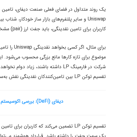
Uniswap و سایر پلتفرم‌های بازار ساز خودکار، 
کاربران برای تامین نقدینگی، باید جفت ارز (pair) مشخص و موجودی حسابشان را گرو بگذارند.
موضوع برای تازه کارها مانع بزرگی محسوب می‌شود. ای
شرکت در فارمینگ LP داشته باشند، زیاد
تقسیم توکن LP بین تامین‌کنندکان نقدینگی نقش به‌سزایی دارد.
دیفای (DeFi): بررسی اکوسیستم پروژه‌های ییلد فارمینگ (Yield Farming)
تقسیم توکن LP تضمین می‌کند که کاربران برای
یک سمت جفت را داشته باشد. قرارداد هوشمند می‌تواند 