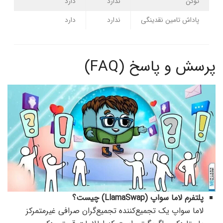
توکن
ندارد
دارد
پاداش تامین نقدینگی
ندارد
دارد
پرسش و پاسخ (FAQ)
پلتفرم لاما سواپ (LlamaSwap) چیست؟
لاما سواپ یک تجمیع‌کننده تجمیع‌گران صرافی غیرمتمرکز