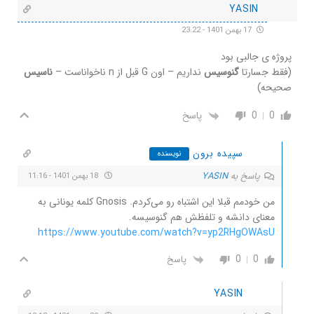
YASIN
17 بهمن 1401 - 23:22
پروژه ی جالبی بود
(فقط جسارتا
گنوسیس
نداریم – اون G قبل از n ناخواناست –
ناسیس
صحیحه)
0
0
پاسخ
سپیده برون
نویسنده
پاسخ به
YASIN
18 بهمن 1401 - 11:16
من خودمم قبلا این اشتباه رو می‌کردم. Gnosis کلمه یونانی به
معنای دانشه و تلفظش هم گنوسیسه.
https://www.youtube.com/watch?v=yp2RHgOWAsU
0
0
پاسخ
YASIN