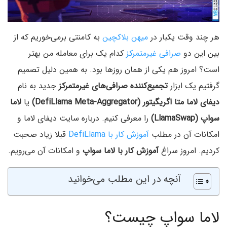
هر چند وقت یکبار در
میهن بلاکچین
به کامنتی برمی‌خوریم که از
بین این دو
صرافی غیرمتمرکز
کدام یک برای معامله من بهتر
است؟ امروز هم یکی از همان روزها بود. به همین دلیل تصمیم
گرفتیم یک ابزار
تجمیع‌کننده صرافی‌های غیرمتمرکز
جدید به نام
دیفای لاما متا اگریگیتور (DefiLlama Meta-Aggregator)
یا
لاما
سواپ (LlamaSwap)
را معرفی کنیم. درباره سایت دیفای لاما و
امکانات آن در مطلب
آموزش کار با DefiLlama
قبلا زیاد صحبت
کردیم. امروز سراغ
آموزش کار با لاما سواپ
و امکانات آن می‌رویم.
آنچه در این مطلب می‌خوانید
لاما سواپ چیست؟