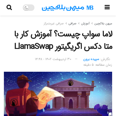
میهن بلاکچین
آموزش
صرافی
صرافی غیرمتمرکز
لاما سواپ چیست؟ آموزش کار با
متا دکس اگریگیتور LlamaSwap
نگارش:‌
سپیده برون
۳۰ اردیبهشت ۱۴۰۲ - ۱۴:۴۸
زمان مطالعه: ۵ دقیقه