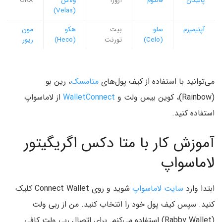
پالیگان
فانتوم
آرورا
ولاس
OKX
(Velas)
آپتیمیزم
سلو
بیت
هکو
مون
(Celo)
تورنت
(Heco)
ریور
می‌توانید با استفاده از کیف پول‌های
متامسک
، رین بو
(Rainbow)، کوین بیس ولت و
WalletConnect
از لاماسواپ
استفاده کنید.
آموزش کار با متا دکس اگریگیتور
لاماسواپ
ابتدا وارد
سایت لاماسواپ
شوید و روی Connect Wallet کلیک
کنید. سپس کیف پول خود را انتخاب کنید. من از ربی ولت
(Rabby Wallet) استفاده می‌کنم. برای اتصال ربی ولت کافی