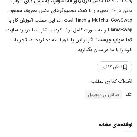
رفته است؛
متا دکس اگریگیتور لاما سواپ
، پلتفرمی برای سواپ
توکن در ۲۰ زنجیره و با کمک تجمیع‌گرهای دکس معروف همچون
Matcha، CowSwap و 1inch است. در این مطلب
آموزش کار با
LlamaSwap
را به صورت کامل ارائه کردیم. نظر شما درباره
سایت
لاما سواپ چیست
؟ اگر از این پلتفرم استفاده کرده‌اید، تجربیات
خود را با ما در میان بگذارید.
نشان گذاری
تگ:
صرافی ارز دیجیتال
نوشته‌های مشابه