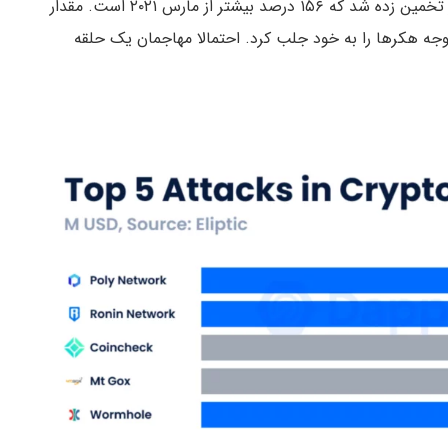
پایان مارس ۲۰۲۲، TVL صنعت کریپتو ۲۱۵ میلیارد دلار تخمین زده شد که ۱۵۶ درصد بیشتر از مارس ۲۰۲۱ است. مقدار
قفل شده و بریج شده در این برنامه‌های DeFi، توجه هکرها را به خود جلب کرد. احتمالا مهاجمان یک حلقه