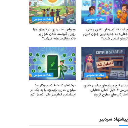
مقالات عمومی
مقالات عمومی
چگونه «دارایی‌های دنیای واقعیِ
وسواس ۱۰۰ برابری در کریپتو: چرا
جعلی» به جدیدترین جنون دنیای
رویای ثروتمند شدن هنوز بر
کریپتو تبدیل شدند؟
فاندامنتال‌ها غلبه می‌کند؟
مقالات عمومی
مقالات عمومی
پایان تلخ پروژه‌های میلیون دلاری؛
درخشش ۱۳ خط کسب‌وکار ۱۰۰
بررسی ۴ دلیل اصلی تعطیلی
میلیون دلاری، رابینهود را به یک ابر
استارتاپ‌های مطرح کریپتو
اپلیکیشن تمام‌عیار مالی تبدیل کرد
پیشنهاد سردبیر