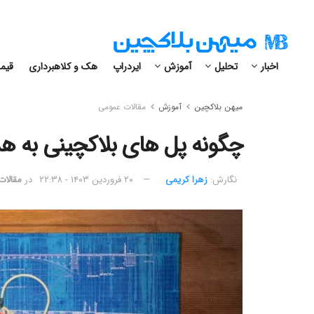
اخبار
تحلیل
آموزش
ایردراپ
هک و کلاهبرداری
قیمت
میهن بلاکچین
آموزش
مقالات عمومی
چگونه پل‌ های بلاکچینی به 
نگارش:‌
زهرا کریمی
۲۰ فروردین ۱۴۰۳ - ۲۲:۳۸
در
مقالات