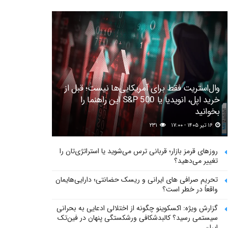
وال‌استریت فقط برای آمریکایی‌ها نیست؛ قبل از
خرید اپل، انویدیا یا S&P 500 این راهنما را
بخوانید
۱۶ تیر ۱۴۰۵ - ۱۷:۰۰
۲۳۱
روزهای قرمز بازار؛ قربانی ترس می‌شوید یا استراتژی‌تان را
تغییر می‌دهید؟
تحریم صرافی های ایرانی و ریسک حضانتی؛ دارایی‌هایمان
واقعاً در خطر است؟
گزارش ویژه: اکسکوینو چگونه از اختلالی ادعایی به بحرانی
سیستمی رسید؟ کالبدشکافی ورشکستگی پنهان در فین‌تک
ایران