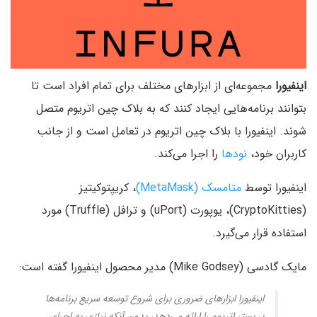
اینفیورا
مجموعه‌ای از ابزارهای مختلف برای تمام افراد است تا
بتوانند برنامه‌هایی ایجاد کنند که به بلاک چین اتریوم متصل
شوند. اینفیورا با بلاک چین اتریوم در تعامل است و از جانب
کاربران خود،
نودها
را اجرا می‌کند.
اینفیورا توسط
متامسک (MetaMask)
، کریپتوکیتیز
(CryptoKitties)، یوپورت (uPort) و ترافل (Truffle) مورد
استفاده قرار می‌گیرد.
مایک گادسی (Mike Godsey) مدیر محصول اینفیورا گفته است:
اینفیورا ابزارهای ضروری برای شروع توسعه سریع برنامه‌ها
بر بستر اتریوم را ارائه می‌دهد، بدون آنکه نیازی به اجرای